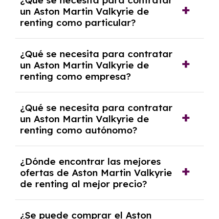
¿Qué se necesita para contratar
pero puede haber penalizaciones por
un Aston Martin Valkyrie de
cancelación anticipada. Es importante revisar
renting como particular?
las condiciones del contrato y hablar con un
experto que te asesore.
Se requiere DNI/NIE, justificante de ingresos
¿Qué se necesita para contratar
y, en algunos casos, una consulta de solvencia
un Aston Martin Valkyrie de
crediticia y un pago inicial.
renting como empresa?
Necesitarás el CIF de la empresa,
¿Qué se necesita para contratar
documentación financiera y, en algunos
un Aston Martin Valkyrie de
casos, un informe de solvencia de la empresa
renting como autónomo?
y un pago inicial.
Se necesita DNI/NIE, alta en el régimen de
¿Dónde encontrar las mejores
autónomos, justificante de ingresos y, en
ofertas de Aston Martin Valkyrie
algunos casos, un informe fiscal y un pago
de renting al mejor precio?
inicial.
En nuestra página web podrás encontrar las
¿Se puede comprar el Aston
mejores ofertas de vehículos de renting con