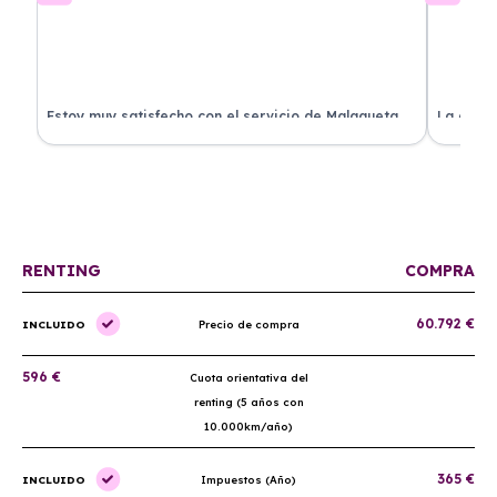
.
Estoy muy satisfecho con el servicio de Malagueta
La atenc
a
Renting. El coche llegó en perfectas condiciones y el
ha permi
proceso fue muy sencillo. ¡Recomendado!
mantenim
ellos.
RENTING
COMPRA
60.792 €
INCLUIDO
Precio de compra
596 €
Cuota orientativa del
renting (5 años con
10.000km/año)
365 €
INCLUIDO
Impuestos (Año)