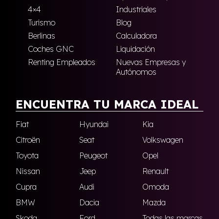
4×4
Industriales
Turismo
Blog
Berlinas
Calculadora
Coches GNC
Liquidación
Renting Empleados
Nuevas Empresas y
Autónomos
ENCUENTRA TU MARCA IDEAL
Fiat
Hyundai
Kia
Citroën
Seat
Volkswagen
Toyota
Peugeot
Opel
Nissan
Jeep
Renault
Cupra
Audi
Omoda
BMW
Dacia
Mazda
Skoda
Ford
Todas las marcas