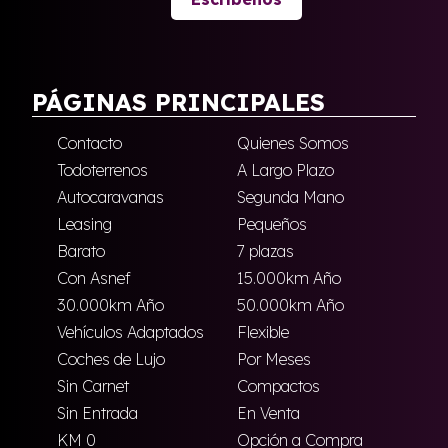
PÁGINAS PRINCIPALES
Contacto
Quienes Somos
Todoterrenos
A Largo Plazo
Autocaravanas
Segunda Mano
Leasing
Pequeños
Barato
7 plazas
Con Asnef
15.000km Año
30.000km Año
50.000km Año
Vehículos Adaptados
Flexible
Coches de Lujo
Por Meses
Sin Carnet
Compactos
Sin Entrada
En Venta
KM 0
Opción a Compra