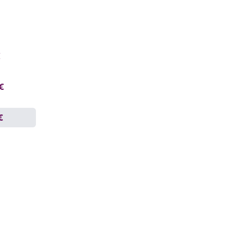
€
 €
€