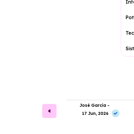
Int
Pot
Tec
Sis
ara Alonso -
José García -
2 Jul, 2026
17 Jun, 2026