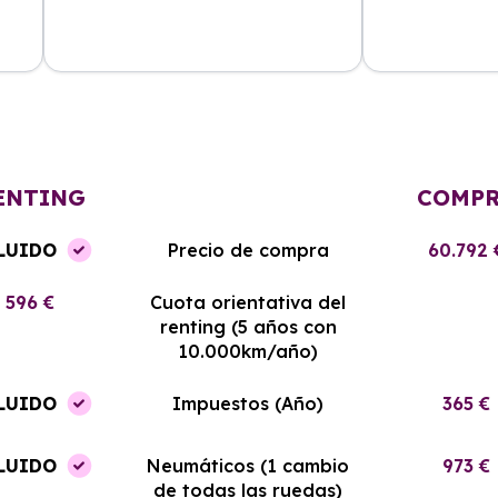
cio
La atención al cliente fue excelente
Malagueta Rent
y el renting me ha permitido ahorrar
mejor precio en
el
mucho en gastos de mantenimiento.
es nuevo y he 
Sin duda, volveré a contratar con
experiencia in
ellos.
ahora.
ENTING
COMP
LUIDO
Precio de compra
60.792 
596 €
Cuota orientativa del
renting (5 años con
10.000km/año)
LUIDO
Impuestos (Año)
365 €
LUIDO
Neumáticos (1 cambio
973 €
de todas las ruedas)