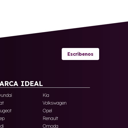
Escríbenos
ARCA IDEAL
undai
Kia
at
Volkswagen
ugeot
Opel
ep
Renault
di
Omoda