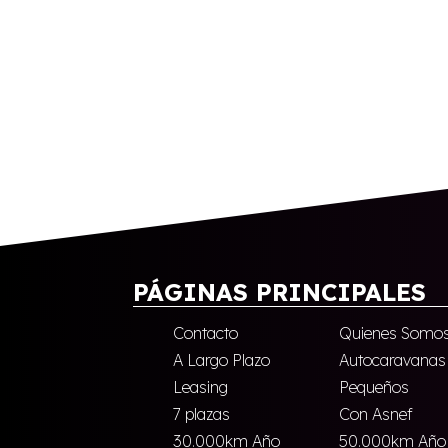
PÁGINAS PRINCIPALES
Contacto
Quienes Somo
A Largo Plazo
Autocaravanas
Leasing
Pequeños
7 plazas
Con Asnef
30.000km Año
50.000km Año