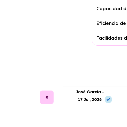
Capacidad d
Eficiencia d
Facilidades 
ara Alonso -
José García -
2 Jul, 2026
17 Jul, 2026