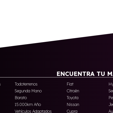
ENCUENTRA TU M
s
Todoterrenos
Fiat
Hy
Segunda Mano
Citroën
Se
Barato
Toyota
Pe
15.000km Año
Nissan
Je
Vehículos Adaptados
Cupra
Au