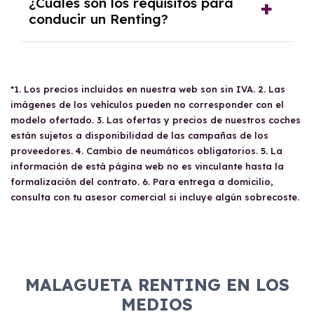
El
Renting para empresas
en Málaga permite
¿Cuáles son los requisitos para
contrates, más económico será el precio por
a las compañías utilizar vehículos sin
conducir un Renting?
kilómetro. En caso de superar el límite de
necesidad de adquirirlos. Las empresas deben
kilómetros contratados, solo deberás abonar
cumplir ciertos requisitos, como tener al
la diferencia; si recorres menos kilómetros, te
Los
requisitos para conducir un vehículo de
menos un año de antigüedad y demostrar
devolveremos la parte proporcional.
Renting
varían según el perfil del conductor.
solvencia económica. La documentación
*1. Los precios incluidos en nuestra web son sin IVA. 2. Las
En general, los conductores deben tener un
requerida incluye el CIF de la empresa, DNI
imágenes de los vehículos pueden no corresponder con el
carné de conducir válido y ser mayores de 18
del apoderado, balance de pérdidas y
modelo ofertado. 3. Las ofertas y precios de nuestros coches
años. Los particulares necesitan presentar su
ganancias, impuesto de sociedades, resumen
están sujetos a disponibilidad de las campañas de los
DNI, última nómina y declaración de la renta.
proveedores. 4. Cambio de neumáticos obligatorios. 5. La
del IVA, entre otros. Las empresas pueden
Los autónomos deben proporcionar el acta
información de está página web no es vinculante hasta la
deducir el 100% del gasto e IVA si el vehículo
censal, impuesto de la renta del último
formalización del contrato. 6. Para entrega a domicilio,
está afecto a su actividad económica.
ejercicio y documentación relacionada con el
consulta con tu asesor comercial si incluye algún sobrecoste.
IVA. Las empresas deben presentar
documentación que acredite su solvencia y
antigüedad.
MALAGUETA RENTING EN LOS
MEDIOS