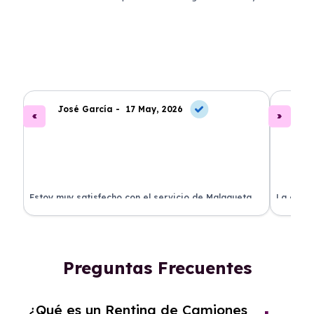
José García -
17 May, 2026
A
.
Estoy muy satisfecho con el servicio de Malagueta
La atenc
a
Renting. El coche llegó en perfectas condiciones y el
ha permi
proceso fue muy sencillo. ¡Recomendado!
mantenim
ellos.
Preguntas Frecuentes
¿Qué es un Renting de Camiones