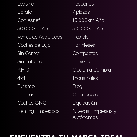
Leasing
Pequeños
Barato
7 plazas
Con Asnef
15.000km Año
30.000km Año
50.000km Año
Vehículos Adaptados
Flexible
Coches de Lujo
Por Meses
Sin Carnet
Compactos
Sin Entrada
En Venta
KM 0
Opción a Compra
4×4
Industriales
Turismo
Blog
Berlinas
Calculadora
Coches GNC
Liquidación
Renting Empleados
Nuevas Empresas y
Autónomos