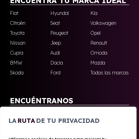
ENCUENTRA TU MARCA IDEAL
Fiat
Hyundai
Kia
Citroën
Seat
Volkswagen
Toyota
Peugeot
Opel
Nissan
Jeep
Renault
Cupra
Audi
Omoda
BMW
Dacia
Mazda
Skoda
Ford
Todas las marcas
ENCUÉNTRANOS
Antequera
Fuengirola
LA
RUTA
DE TU PRIVACIDAD
Marbella
Nerja