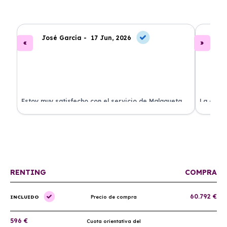
José García -
17 Jun, 2026
A
.
Estoy muy satisfecho con el servicio de Malagueta
La atenc
a
Renting. El coche llegó en perfectas condiciones y el
ha permi
proceso fue muy sencillo. ¡Recomendado!
mantenim
ellos.
RENTING
COMPRA
60.792 €
INCLUIDO
Precio de compra
596 €
Cuota orientativa del