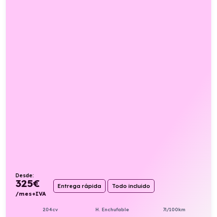
Desde:
325
€
Entrega rápida
Todo incluido
/mes+IVA
204cv
H. Enchufable
7l/100km