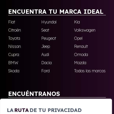
ENCUENTRA TU MARCA IDEAL
Fiat
Hyundai
Kia
Citroën
Seat
Volkswagen
Toyota
Peugeot
Opel
Nissan
Jeep
Renault
Cupra
Audi
Omoda
BMW
Dacia
Mazda
Skoda
Ford
Todas las marcas
ENCUÉNTRANOS
Antequera
Fuengirola
LA
RUTA
DE TU PRIVACIDAD
Marbella
Nerja