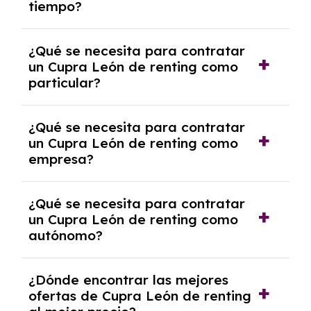
tiempo?
debido al resultado del estudio de viabilidad
económica.
Generalmente, puedes rescindir el contrato,
¿Qué se necesita para contratar
pero puede haber penalizaciones por
un Cupra León de renting como
cancelación anticipada. Es importante revisar
particular?
las condiciones del contrato y hablar con un
experto que te asesore.
Se requiere DNI/NIE, justificante de ingresos
¿Qué se necesita para contratar
y, en algunos casos, una consulta de solvencia
un Cupra León de renting como
crediticia y un pago inicial.
empresa?
Necesitarás el CIF de la empresa,
¿Qué se necesita para contratar
documentación financiera y, en algunos
un Cupra León de renting como
casos, un informe de solvencia de la empresa
autónomo?
y un pago inicial.
Se necesita DNI/NIE, alta en el régimen de
¿Dónde encontrar las mejores
autónomos, justificante de ingresos y, en
ofertas de Cupra León de renting
algunos casos, un informe fiscal y un pago