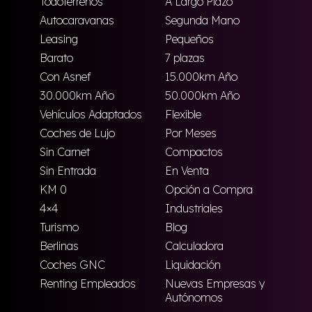
Todoterrenos
A Largo Plazo
Autocaravanas
Segunda Mano
Leasing
Pequeños
Barato
7 plazas
Con Asnef
15.000km Año
30.000km Año
50.000km Año
Vehículos Adaptados
Flexible
Coches de Lujo
Por Meses
Sin Carnet
Compactos
Sin Entrada
En Venta
KM 0
Opción a Compra
4×4
Industriales
Turismo
Blog
Berlinas
Calculadora
Coches GNC
Liquidación
Renting Empleados
Nuevas Empresas y
Autónomos