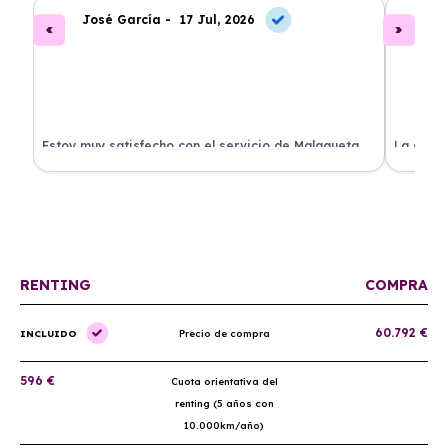
José García -
17 Jul, 2026
A
.
Estoy muy satisfecho con el servicio de Malagueta
La atenc
a
Renting. El coche llegó en perfectas condiciones y el
ha permi
proceso fue muy sencillo. ¡Recomendado!
mantenim
ellos.
RENTING
COMPRA
60.792 €
INCLUIDO
Precio de compra
596 €
Cuota orientativa del
renting (5 años con
10.000km/año)