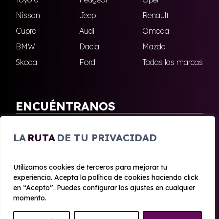
Nissan
Jeep
Renault
Cupra
Audi
Omoda
BMW
Dacia
Mazda
Skoda
Ford
Todas las marcas
ENCUÉNTRANOS
Antequera
Fuengirola
LA
RUTA
DE TU PRIVACIDAD
Marbella
Nerja
Utilizamos cookies de terceros para mejorar tu
experiencia. Acepta la política de cookies haciendo click
© 2020 - 2026 Malagueta Renting
en “Acepto”. Puedes configurar los ajustes en cualquier
Aviso legal y Privacidad
|
Política de cookies
|
Términos
momento.