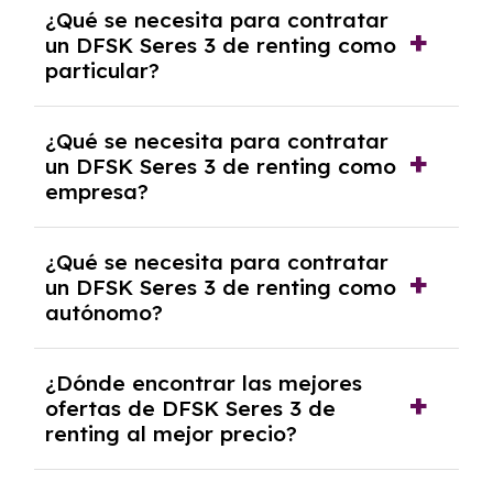
¿Qué se necesita para contratar
pero puede haber penalizaciones por
un DFSK Seres 3 de renting como
cancelación anticipada. Es importante revisar
particular?
las condiciones del contrato y hablar con un
experto que te asesore.
Se requiere DNI/NIE, justificante de ingresos
¿Qué se necesita para contratar
y, en algunos casos, una consulta de solvencia
un DFSK Seres 3 de renting como
crediticia y un pago inicial.
empresa?
Necesitarás el CIF de la empresa,
¿Qué se necesita para contratar
documentación financiera y, en algunos
un DFSK Seres 3 de renting como
casos, un informe de solvencia de la empresa
autónomo?
y un pago inicial.
Se necesita DNI/NIE, alta en el régimen de
¿Dónde encontrar las mejores
autónomos, justificante de ingresos y, en
ofertas de DFSK Seres 3 de
algunos casos, un informe fiscal y un pago
renting al mejor precio?
inicial.
En nuestra página web podrás encontrar las