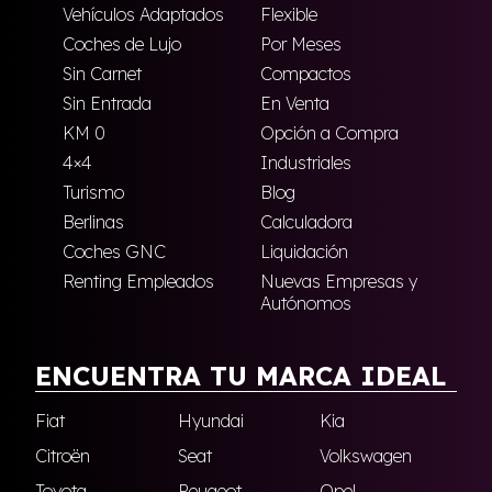
Vehículos Adaptados
Flexible
Coches de Lujo
Por Meses
Sin Carnet
Compactos
Sin Entrada
En Venta
KM 0
Opción a Compra
4×4
Industriales
Turismo
Blog
Berlinas
Calculadora
Coches GNC
Liquidación
Renting Empleados
Nuevas Empresas y
Autónomos
ENCUENTRA TU MARCA IDEAL
Fiat
Hyundai
Kia
Citroën
Seat
Volkswagen
Toyota
Peugeot
Opel