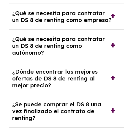
experto que te asesore.
Se requiere DNI/NIE, justificante de ingresos
¿Qué se necesita para contratar
y, en algunos casos, una consulta de solvencia
un DS 8 de renting como empresa?
crediticia y un pago inicial.
Necesitarás el CIF de la empresa,
¿Qué se necesita para contratar
documentación financiera y, en algunos
un DS 8 de renting como
casos, un informe de solvencia de la empresa
autónomo?
y un pago inicial.
Se necesita DNI/NIE, alta en el régimen de
¿Dónde encontrar las mejores
autónomos, justificante de ingresos y, en
ofertas de DS 8 de renting al
algunos casos, un informe fiscal y un pago
mejor precio?
inicial.
En nuestra página web podrás encontrar las
¿Se puede comprar el DS 8 una
mejores ofertas de vehículos de renting con
vez finalizado el contrato de
todos los gastos incluidos y sin pagar
renting?
entradas.
Sí, en algunos casos, al final del contrato de