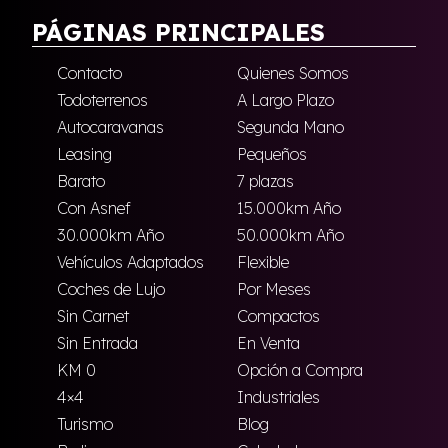
PÁGINAS PRINCIPALES
Contacto
Quienes Somos
Todoterrenos
A Largo Plazo
Autocaravanas
Segunda Mano
Leasing
Pequeños
Barato
7 plazas
Con Asnef
15.000km Año
30.000km Año
50.000km Año
Vehículos Adaptados
Flexible
Coches de Lujo
Por Meses
Sin Carnet
Compactos
Sin Entrada
En Venta
KM 0
Opción a Compra
4×4
Industriales
Turismo
Blog