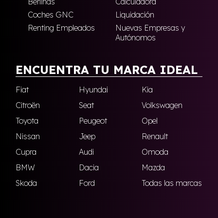
Berlinas
Calculadora
Coches GNC
Liquidación
Renting Empleados
Nuevas Empresas y
Autónomos
ENCUENTRA TU MARCA IDEAL
Fiat
Hyundai
Kia
Citroën
Seat
Volkswagen
Toyota
Peugeot
Opel
Nissan
Jeep
Renault
Cupra
Audi
Omoda
BMW
Dacia
Mazda
Skoda
Ford
Todas las marcas