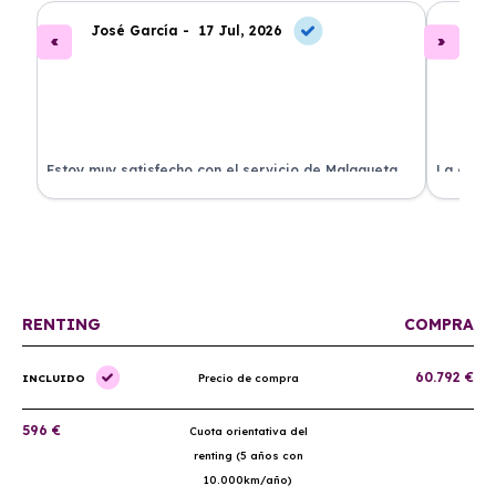
José García -
17 Jul, 2026
A
.
Estoy muy satisfecho con el servicio de Malagueta
La atenc
a
Renting. El coche llegó en perfectas condiciones y el
ha permi
proceso fue muy sencillo. ¡Recomendado!
mantenim
ellos.
RENTING
COMPRA
60.792 €
INCLUIDO
Precio de compra
596 €
Cuota orientativa del
renting (5 años con
10.000km/año)