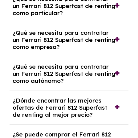
pero puede haber penalizaciones por
un Ferrari 812 Superfast de renting
cancelación anticipada. Es importante revisar
como particular?
las condiciones del contrato y hablar con un
experto que te asesore.
Se requiere DNI/NIE, justificante de ingresos
¿Qué se necesita para contratar
y, en algunos casos, una consulta de solvencia
un Ferrari 812 Superfast de renting
crediticia y un pago inicial.
como empresa?
Necesitarás el CIF de la empresa,
¿Qué se necesita para contratar
documentación financiera y, en algunos
un Ferrari 812 Superfast de renting
casos, un informe de solvencia de la empresa
como autónomo?
y un pago inicial.
Se necesita DNI/NIE, alta en el régimen de
¿Dónde encontrar las mejores
autónomos, justificante de ingresos y, en
ofertas de Ferrari 812 Superfast
algunos casos, un informe fiscal y un pago
de renting al mejor precio?
inicial.
En nuestra página web podrás encontrar las
¿Se puede comprar el Ferrari 812
mejores ofertas de vehículos de renting con