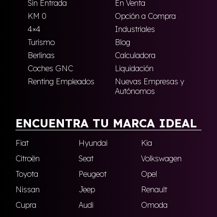
Sin Entrada
En Venta
KM 0
Opción a Compra
4×4
Industriales
Turismo
Blog
Berlinas
Calculadora
Coches GNC
Liquidación
Renting Empleados
Nuevas Empresas y
Autónomos
ENCUENTRA TU MARCA IDEAL
Fiat
Hyundai
Kia
Citroën
Seat
Volkswagen
Toyota
Peugeot
Opel
Nissan
Jeep
Renault
Cupra
Audi
Omoda