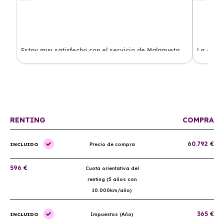
.
Estoy muy satisfecho con el servicio de Malagueta
La atenc
a
Renting. El coche llegó en perfectas condiciones y el
ha permi
proceso fue muy sencillo. ¡Recomendado!
mantenim
ellos.
RENTING
COMPRA
60.792 €
INCLUIDO
Precio de compra
596 €
Cuota orientativa del
renting (5 años con
10.000km/año)
365 €
INCLUIDO
Impuestos (Año)