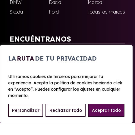
BMW
Dacia
Mazda
Skoda
Ford
Todas las marcas
ENCUÉNTRANOS
Antequera
Fuengirola
LA
RUTA
DE TU PRIVACIDAD
Marbella
Nerja
Utilizamos cookies de terceros para mejorar tu
experiencia. Acepta la política de cookies haciendo click
© 2020 - 2026 Malagueta Renting
en “Acepto”. Puedes configurar los ajustes en cualquier
Aviso legal y Privacidad
|
Política de cookies
|
Términos
momento.
Personalizar
Rechazar todo
Aceptar todo