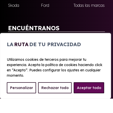
Skoda
Ford
Todas las marcas
ENCUÉNTRANOS
Antequera
Fuengirola
LA
RUTA
DE TU PRIVACIDAD
Marbella
Nerja
Utilizamos cookies de terceros para mejorar tu
experiencia. Acepta la política de cookies haciendo click
© 2020 - 2026 Malagueta Renting
en “Acepto”. Puedes configurar los ajustes en cualquier
Aviso legal y Privacidad
|
Política de cookies
|
Términos
momento.
Personalizar
Rechazar todo
Aceptar todo