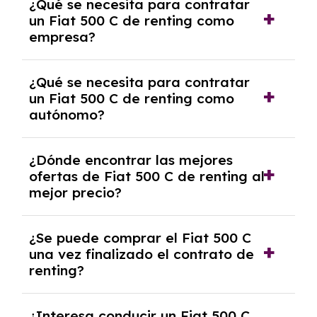
¿Qué se necesita para contratar
y, en algunos casos, una consulta de solvencia
un Fiat 500 C de renting como
crediticia y un pago inicial.
empresa?
Necesitarás el CIF de la empresa,
¿Qué se necesita para contratar
documentación financiera y, en algunos
un Fiat 500 C de renting como
casos, un informe de solvencia de la empresa
autónomo?
y un pago inicial.
Se necesita DNI/NIE, alta en el régimen de
¿Dónde encontrar las mejores
autónomos, justificante de ingresos y, en
ofertas de Fiat 500 C de renting al
algunos casos, un informe fiscal y un pago
mejor precio?
inicial.
En nuestra página web podrás encontrar las
¿Se puede comprar el Fiat 500 C
mejores ofertas de vehículos de renting con
una vez finalizado el contrato de
todos los gastos incluidos y sin pagar
renting?
entradas.
Sí, en algunos casos, al final del contrato de
¿Interesa conducir un Fiat 500 C