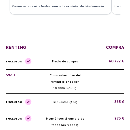
.
Estoy muy satisfecho con el servicio de Malagueta
La atenc
a
Renting. El coche llegó en perfectas condiciones y el
ha permi
proceso fue muy sencillo. ¡Recomendado!
mantenim
ellos.
RENTING
COMPRA
60.792 €
INCLUIDO
Precio de compra
596 €
Cuota orientativa del
renting (5 años con
10.000km/año)
365 €
INCLUIDO
Impuestos (Año)
973 €
INCLUIDO
Neumáticos (1 cambio de
todas las ruedas)