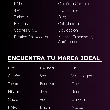
KM 0
Opción a Compra
4×4
Industriales
Turismo
Blog
Berlinas
Calculadora
Coches GNC
Liquidación
Renting Empleados
Nuevas Empresas y
Autónomos
ENCUENTRA TU MARCA IDEAL
Fiat
Hyundai
Kia
Citroën
Seat
Volkswagen
Toyota
Peugeot
Opel
Nissan
Jeep
Renault
Cupra
Audi
Omoda
BMW
Dacia
Mazda