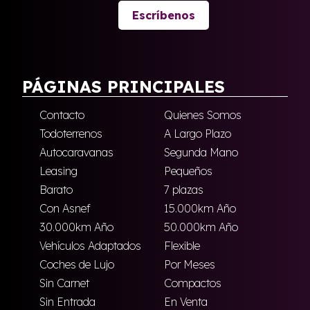
Escríbenos
PÁGINAS PRINCIPALES
Contacto
Quienes Somos
Todoterrenos
A Largo Plazo
Autocaravanas
Segunda Mano
Leasing
Pequeños
Barato
7 plazas
Con Asnef
15.000km Año
30.000km Año
50.000km Año
Vehículos Adaptados
Flexible
Coches de Lujo
Por Meses
Sin Carnet
Compactos
Sin Entrada
En Venta