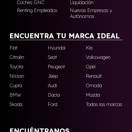
Coches GNC
Liquidación
Renting Empleados
Nuevas Empresas y
Autónomos
ENCUENTRA TU MARCA IDEAL
Fiat
Hyundai
Kia
Citroën
Seat
Volkswagen
Toyota
Peugeot
Opel
Nissan
Jeep
Renault
Cupra
Audi
Omoda
BMW
Dacia
Mazda
Skoda
Ford
Todas las marcas
ENCUÉNTRANOS