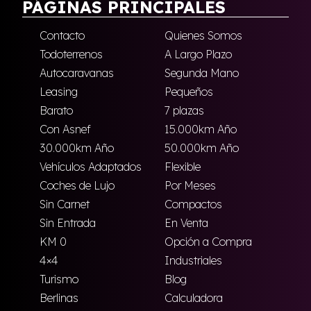
PÁGINAS PRINCIPALES
Contacto
Quienes Somos
Todoterrenos
A Largo Plazo
Autocaravanas
Segunda Mano
Leasing
Pequeños
Barato
7 plazas
Con Asnef
15.000km Año
30.000km Año
50.000km Año
Vehículos Adaptados
Flexible
Coches de Lujo
Por Meses
Sin Carnet
Compactos
Sin Entrada
En Venta
KM 0
Opción a Compra
4×4
Industriales
Turismo
Blog
Berlinas
Calculadora