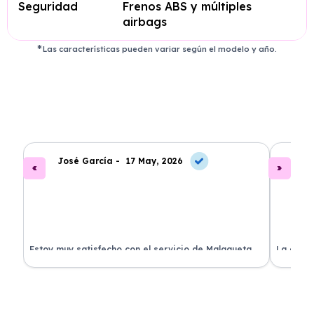
Seguridad
Frenos ABS y múltiples
airbags
Las características pueden variar según el modelo y año.
José García -
17 May, 2026
A
.
Estoy muy satisfecho con el servicio de Malagueta
La atenc
a
Renting. El coche llegó en perfectas condiciones y el
ha permi
proceso fue muy sencillo. ¡Recomendado!
mantenim
ellos.