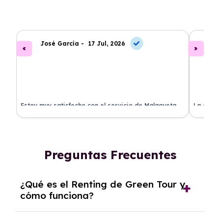
José García -
17 Jul, 2026
A
.
Estoy muy satisfecho con el servicio de Malagueta
La atenc
a
Renting. El coche llegó en perfectas condiciones y el
ha permi
proceso fue muy sencillo. ¡Recomendado!
mantenim
ellos.
Preguntas Frecuentes
¿Qué es el Renting de Green Tour y
cómo funciona?