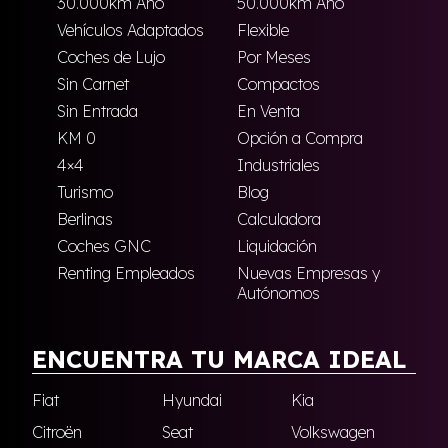
30.000km Año
50.000km Año
Vehículos Adaptados
Flexible
Coches de Lujo
Por Meses
Sin Carnet
Compactos
Sin Entrada
En Venta
KM 0
Opción a Compra
4×4
Industriales
Turismo
Blog
Berlinas
Calculadora
Coches GNC
Liquidación
Renting Empleados
Nuevas Empresas y
Autónomos
ENCUENTRA TU MARCA IDEAL
Fiat
Hyundai
Kia
Citroën
Seat
Volkswagen