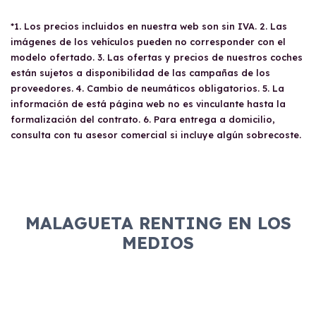
fiscales y bancarios. Las empresas deben
contratar un renting económico, pero es
tener al menos un año de antigüedad o
*1. Los precios incluidos en nuestra web son sin IVA. 2. Las
necesario cumplir con varios requisitos como
disponer de un aval solvente. Una vez
imágenes de los vehículos pueden no corresponder con el
tener un carné de conducir válido y ser mayor
aprobado, las empresas pueden deducirse del
modelo ofertado. 3. Las ofertas y precios de nuestros coches
de 18 años. Además, se requiere disponer de
100% del gasto e IVA, siempre que el vehículo
están sujetos a disponibilidad de las campañas de los
solvencia económica y no pertenecer a ningún
proveedores. 4. Cambio de neumáticos obligatorios. 5. La
sea afecto a su actividad económica.
listado de morosidad.
información de está página web no es vinculante hasta la
formalización del contrato. 6. Para entrega a domicilio,
consulta con tu asesor comercial si incluye algún sobrecoste.
MALAGUETA RENTING EN LOS
MEDIOS