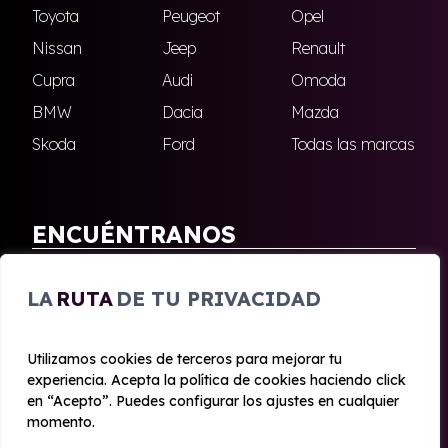
Toyota
Peugeot
Opel
Nissan
Jeep
Renault
Cupra
Audi
Omoda
BMW
Dacia
Mazda
Skoda
Ford
Todas las marcas
ENCUÉNTRANOS
Antequera
Fuengirola
LA
RUTA
DE TU PRIVACIDAD
Marbella
Nerja
Utilizamos cookies de terceros para mejorar tu
experiencia. Acepta la política de cookies haciendo click
© 2020 - 2026 Malagueta Renting
en “Acepto”. Puedes configurar los ajustes en cualquier
Aviso legal y Privacidad
|
Política de cookies
|
Términos
momento.