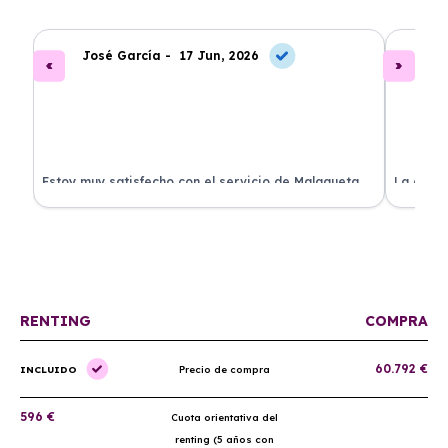
José García -
17 Jun, 2026
A
.
Estoy muy satisfecho con el servicio de Malagueta
La atenc
a
Renting. El coche llegó en perfectas condiciones y el
ha permi
proceso fue muy sencillo. ¡Recomendado!
mantenim
ellos.
RENTING
COMPRA
60.792 €
INCLUIDO
Precio de compra
596 €
Cuota orientativa del
renting (5 años con