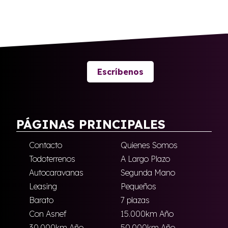
Escríbenos
PÁGINAS PRINCIPALES
Contacto
Quienes Somos
Todoterrenos
A Largo Plazo
Autocaravanas
Segunda Mano
Leasing
Pequeños
Barato
7 plazas
Con Asnef
15.000km Año
30.000km Año
50.000km Año