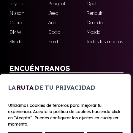
Toyota
Peugeot
Opel
Nissan
Jeep
Renault
Cupra
Audi
Omoda
BMW
Dacia
Mazda
Skoda
Ford
Todas las marcas
ENCUÉNTRANOS
Antequera
Fuengirola
LA
RUTA
DE TU PRIVACIDAD
Marbella
Nerja
Utilizamos cookies de terceros para mejorar tu
experiencia. Acepta la política de cookies haciendo click
© 2020 - 2026 Malagueta Renting
en “Acepto”. Puedes configurar los ajustes en cualquier
Aviso legal y Privacidad
|
Política de cookies
|
Términos
momento.