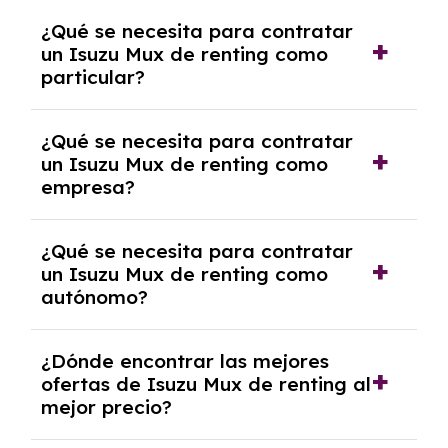
Generalmente, puedes rescindir el contrato,
¿Qué se necesita para contratar
pero puede haber penalizaciones por
un Isuzu Mux de renting como
cancelación anticipada. Es importante revisar
particular?
las condiciones del contrato y hablar con un
experto que te asesore.
Se requiere DNI/NIE, justificante de ingresos
¿Qué se necesita para contratar
y, en algunos casos, una consulta de solvencia
un Isuzu Mux de renting como
crediticia y un pago inicial.
empresa?
Necesitarás el CIF de la empresa,
¿Qué se necesita para contratar
documentación financiera y, en algunos
un Isuzu Mux de renting como
casos, un informe de solvencia de la empresa
autónomo?
y un pago inicial.
Se necesita DNI/NIE, alta en el régimen de
¿Dónde encontrar las mejores
autónomos, justificante de ingresos y, en
ofertas de Isuzu Mux de renting al
algunos casos, un informe fiscal y un pago
mejor precio?
inicial.