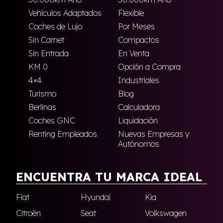
Vehículos Adaptados
Flexible
Coches de Lujo
Por Meses
Sin Carnet
Compactos
Sin Entrada
En Venta
KM 0
Opción a Compra
4×4
Industriales
Turismo
Blog
Berlinas
Calculadora
Coches GNC
Liquidación
Renting Empleados
Nuevas Empresas y
Autónomos
ENCUENTRA TU MARCA IDEAL
Fiat
Hyundai
Kia
Citroën
Seat
Volkswagen