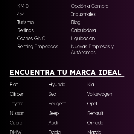
KM 0
Opción a Compra
4×4
Industriales
Turismo
Blog
Berlinas
Calculadora
Coches GNC
Liquidación
Renting Empleados
Nuevas Empresas y
Autónomos
ENCUENTRA TU MARCA IDEAL
Fiat
Hyundai
Kia
Citroën
Seat
Volkswagen
Toyota
Peugeot
Opel
Nissan
Jeep
Renault
Cupra
Audi
Omoda
BMW
Dacia
Mazda