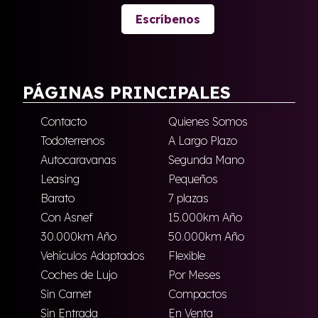
Escríbenos
PÁGINAS PRINCIPALES
Contacto
Quienes Somos
Todoterrenos
A Largo Plazo
Autocaravanas
Segunda Mano
Leasing
Pequeños
Barato
7 plazas
Con Asnef
15.000km Año
30.000km Año
50.000km Año
Vehículos Adaptados
Flexible
Coches de Lujo
Por Meses
Sin Carnet
Compactos
Sin Entrada
En Venta