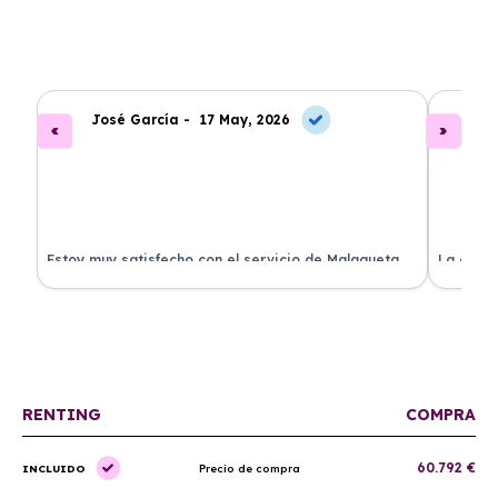
José García -
17 May, 2026
A
.
Estoy muy satisfecho con el servicio de Malagueta
La atenc
a
Renting. El coche llegó en perfectas condiciones y el
ha permi
proceso fue muy sencillo. ¡Recomendado!
mantenim
ellos.
RENTING
COMPRA
60.792 €
INCLUIDO
Precio de compra