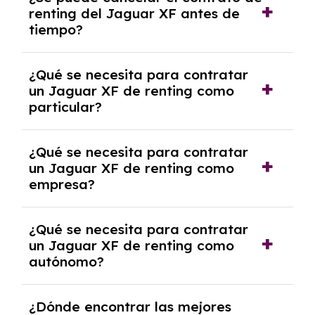
tendrás que pagar ningún tipo de entrada
renting del Jaguar XF antes de
salvo en casos que lo exija el proveedor
tiempo?
debido al resultado del estudio de viabilidad
económica.
Generalmente, puedes rescindir el contrato,
¿Qué se necesita para contratar
pero puede haber penalizaciones por
un Jaguar XF de renting como
cancelación anticipada. Es importante revisar
particular?
las condiciones del contrato y hablar con un
experto que te asesore.
Se requiere DNI/NIE, justificante de ingresos
¿Qué se necesita para contratar
y, en algunos casos, una consulta de solvencia
un Jaguar XF de renting como
crediticia y un pago inicial.
empresa?
Necesitarás el CIF de la empresa,
¿Qué se necesita para contratar
documentación financiera y, en algunos
un Jaguar XF de renting como
casos, un informe de solvencia de la empresa
autónomo?
y un pago inicial.
Se necesita DNI/NIE, alta en el régimen de
¿Dónde encontrar las mejores
autónomos, justificante de ingresos y, en