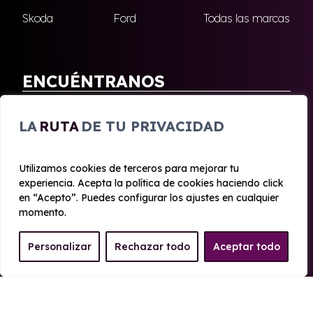
Skoda
Ford
Todas las marcas
ENCUÉNTRANOS
Antequera
Fuengirola
LA
RUTA
DE TU PRIVACIDAD
Marbella
Nerja
Utilizamos cookies de terceros para mejorar tu
experiencia. Acepta la política de cookies haciendo click
© 2020 - 2026 Malagueta Renting
en “Acepto”. Puedes configurar los ajustes en cualquier
Aviso legal y Privacidad
|
Política de cookies
|
Términos
momento.
Personalizar
Rechazar todo
Aceptar todo