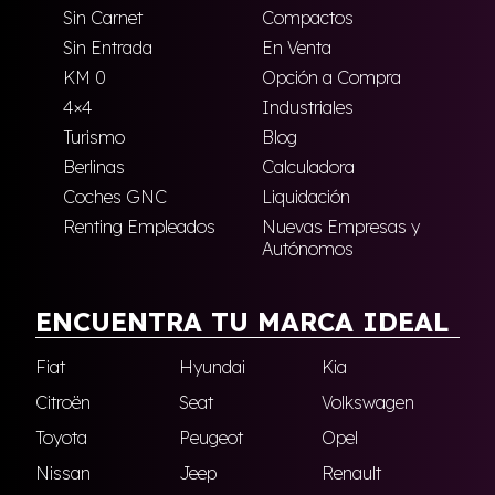
Sin Carnet
Compactos
Sin Entrada
En Venta
KM 0
Opción a Compra
4×4
Industriales
Turismo
Blog
Berlinas
Calculadora
Coches GNC
Liquidación
Renting Empleados
Nuevas Empresas y
Autónomos
ENCUENTRA TU MARCA IDEAL
Fiat
Hyundai
Kia
Citroën
Seat
Volkswagen
Toyota
Peugeot
Opel
Nissan
Jeep
Renault