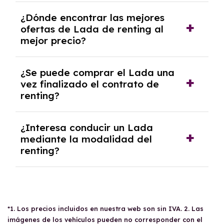
Se necesita DNI/NIE, alta en el régimen de
¿Dónde encontrar las mejores
autónomos, justificante de ingresos y, en
ofertas de Lada de renting al
algunos casos, un informe fiscal y un pago
mejor precio?
inicial.
En nuestra página web podrás encontrar las
¿Se puede comprar el Lada una
mejores ofertas de vehículos de renting con
vez finalizado el contrato de
todos los gastos incluidos y sin pagar
renting?
entradas.
Sí, en algunos casos, al final del contrato de
¿Interesa conducir un Lada
renting se puede adquirir el coche. En este
mediante la modalidad del
caso tendrán que analizar los años, la
renting?
cantidad de kilómetros recorridos y el coste
del mercado actual.
El renting puede ser ventajoso si prefieres una
cuota fija mensual, sin preocuparte de
mantenimiento, seguro o depreciación, y si te
gusta cambiar de coche cada pocos años.
*1. Los precios incluidos en nuestra web son sin IVA. 2. Las
imágenes de los vehículos pueden no corresponder con el