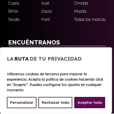
Cupra
Audi
Omoda
BMW
Dacia
Mazda
Skoda
Ford
Todas las marcas
ENCUÉNTRANOS
Antequera
Fuengirola
LA
RUTA
DE TU PRIVACIDAD
Marbella
Nerja
Utilizamos cookies de terceros para mejorar tu
experiencia. Acepta la política de cookies haciendo click
© 2020 - 2026 Malagueta Renting
en “Acepto”. Puedes configurar los ajustes en cualquier
Aviso legal y Privacidad
|
Política de cookies
|
Términos
momento.
Personalizar
Rechazar todo
Aceptar todo