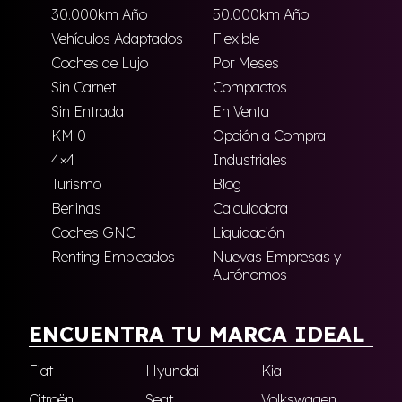
30.000km Año
50.000km Año
Vehículos Adaptados
Flexible
Coches de Lujo
Por Meses
Sin Carnet
Compactos
Sin Entrada
En Venta
KM 0
Opción a Compra
4×4
Industriales
Turismo
Blog
Berlinas
Calculadora
Coches GNC
Liquidación
Renting Empleados
Nuevas Empresas y
Autónomos
ENCUENTRA TU MARCA IDEAL
Fiat
Hyundai
Kia
Citroën
Seat
Volkswagen