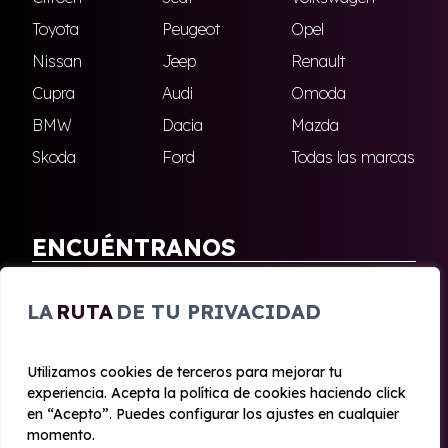
Toyota
Peugeot
Opel
Nissan
Jeep
Renault
Cupra
Audi
Omoda
BMW
Dacia
Mazda
Skoda
Ford
Todas las marcas
ENCUÉNTRANOS
Antequera
Fuengirola
LA
RUTA
DE TU PRIVACIDAD
Marbella
Nerja
Utilizamos cookies de terceros para mejorar tu
experiencia. Acepta la política de cookies haciendo click
© 2020 - 2026 Malagueta Renting
en “Acepto”. Puedes configurar los ajustes en cualquier
Aviso legal y Privacidad
|
Política de cookies
|
Términos
momento.