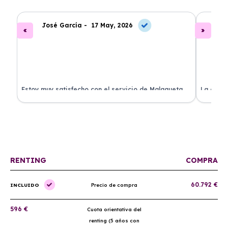
José García -
17 May, 2026
A
.
Estoy muy satisfecho con el servicio de Malagueta
La atenc
a
Renting. El coche llegó en perfectas condiciones y el
ha permi
proceso fue muy sencillo. ¡Recomendado!
mantenim
ellos.
RENTING
COMPRA
60.792 €
INCLUIDO
Precio de compra
596 €
Cuota orientativa del
renting (5 años con