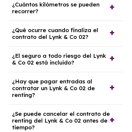
¿Cuántos kilómetros se pueden
renting, que normalmente varía entre 2 y 5
recorrer?
años.
El número de kilómetros está limitado por el
¿Qué ocurre cuando finaliza el
contrato y puede variar entre 10,000 y
contrato del Lynk & Co 02?
30,000 km anuales. Si excedes ese límite,
puede haber un cargo adicional.
Al finalizar el contrato, puedes devolver el
¿El seguro a todo riesgo del Lynk
coche, renovarlo por uno nuevo o, en algunos
& Co 02 está incluido?
casos, comprarlo a un precio previamente
acordado.
Con el renting podrás disfrutar de un Lynk &
¿Hay que pagar entradas al
Co 02 con el seguro a todo riesgo sin
contratar un Lynk & Co 02 de
franquicia incluido dentro de las cuotas
renting?
mensuales.
No, con el renting tienes la ventaja de que no
¿Se puede cancelar el contrato de
tendrás que pagar ningún tipo de entrada
renting del Lynk & Co 02 antes de
salvo en casos que lo exija el proveedor
tiempo?
debido al resultado del estudio de viabilidad