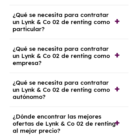
económica.
Generalmente, puedes rescindir el contrato,
¿Qué se necesita para contratar
pero puede haber penalizaciones por
un Lynk & Co 02 de renting como
cancelación anticipada. Es importante revisar
particular?
las condiciones del contrato y hablar con un
experto que te asesore.
Se requiere DNI/NIE, justificante de ingresos
¿Qué se necesita para contratar
y, en algunos casos, una consulta de solvencia
un Lynk & Co 02 de renting como
crediticia y un pago inicial.
empresa?
Necesitarás el CIF de la empresa,
¿Qué se necesita para contratar
documentación financiera y, en algunos
un Lynk & Co 02 de renting como
casos, un informe de solvencia de la empresa
autónomo?
y un pago inicial.
Se necesita DNI/NIE, alta en el régimen de
¿Dónde encontrar las mejores
autónomos, justificante de ingresos y, en
ofertas de Lynk & Co 02 de renting
algunos casos, un informe fiscal y un pago
al mejor precio?
inicial.