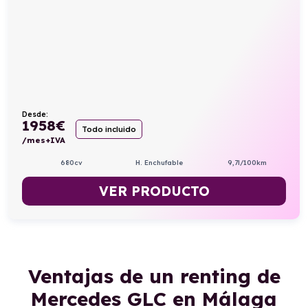
Desde:
1958
€
Todo incluido
/mes+IVA
680cv
H. Enchufable
9,7l/100km
VER PRODUCTO
Ventajas de un renting de
Mercedes GLC en Málaga