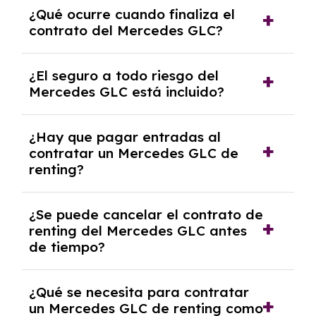
El número de kilómetros está limitado por el
¿Qué ocurre cuando finaliza el
contrato y puede variar entre 10,000 y
contrato del Mercedes GLC?
30,000 km anuales. Si excedes ese límite,
puede haber un cargo adicional.
Al finalizar el contrato, puedes devolver el
¿El seguro a todo riesgo del
coche, renovarlo por uno nuevo o, en algunos
Mercedes GLC está incluido?
casos, comprarlo a un precio previamente
acordado.
Con el renting podrás disfrutar de un
¿Hay que pagar entradas al
Mercedes GLC con el seguro a todo riesgo sin
contratar un Mercedes GLC de
franquicia incluido dentro de las cuotas
renting?
mensuales.
No, con el renting tienes la ventaja de que no
¿Se puede cancelar el contrato de
tendrás que pagar ningún tipo de entrada
renting del Mercedes GLC antes
salvo en casos que lo exija el proveedor
de tiempo?
debido al resultado del estudio de viabilidad
económica.
Generalmente, puedes rescindir el contrato,
¿Qué se necesita para contratar
pero puede haber penalizaciones por
un Mercedes GLC de renting como
cancelación anticipada. Es importante revisar