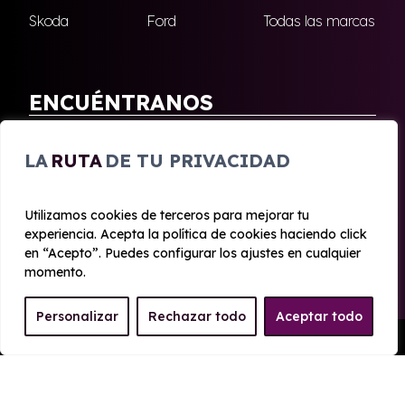
Skoda
Ford
Todas las marcas
ENCUÉNTRANOS
Antequera
Fuengirola
LA
RUTA
DE TU PRIVACIDAD
Marbella
Nerja
Utilizamos cookies de terceros para mejorar tu
experiencia. Acepta la política de cookies haciendo click
© 2020 - 2026 Malagueta Renting
en “Acepto”. Puedes configurar los ajustes en cualquier
Aviso legal y Privacidad
|
Política de cookies
|
Términos
momento.
Personalizar
Rechazar todo
Aceptar todo
Pedir Presupuesto