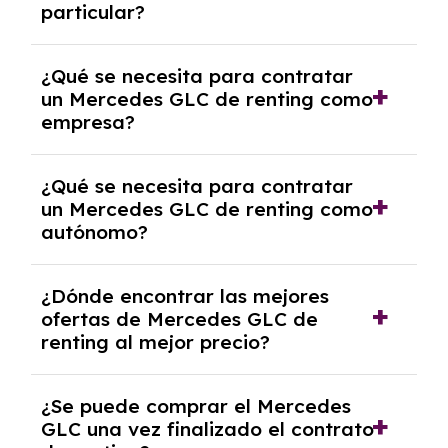
particular?
las condiciones del contrato y hablar con un
experto que te asesore.
Se requiere DNI/NIE, justificante de ingresos
¿Qué se necesita para contratar
y, en algunos casos, una consulta de solvencia
un Mercedes GLC de renting como
crediticia y un pago inicial.
empresa?
Necesitarás el CIF de la empresa,
¿Qué se necesita para contratar
documentación financiera y, en algunos
un Mercedes GLC de renting como
casos, un informe de solvencia de la empresa
autónomo?
y un pago inicial.
Se necesita DNI/NIE, alta en el régimen de
¿Dónde encontrar las mejores
autónomos, justificante de ingresos y, en
ofertas de Mercedes GLC de
algunos casos, un informe fiscal y un pago
renting al mejor precio?
inicial.
En nuestra página web podrás encontrar las
¿Se puede comprar el Mercedes
mejores ofertas de vehículos de renting con
GLC una vez finalizado el contrato
todos los gastos incluidos y sin pagar