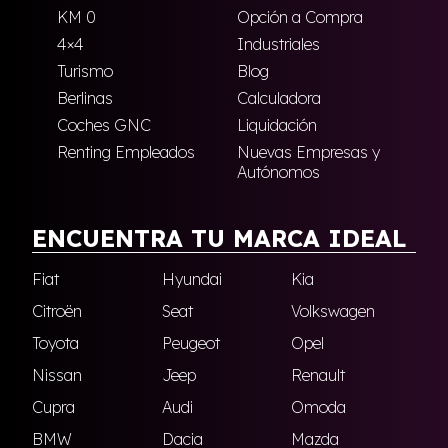
KM 0
Opción a Compra
4×4
Industriales
Turismo
Blog
Berlinas
Calculadora
Coches GNC
Liquidación
Renting Empleados
Nuevas Empresas y
Autónomos
ENCUENTRA TU MARCA IDEAL
Fiat
Hyundai
Kia
Citroën
Seat
Volkswagen
Toyota
Peugeot
Opel
Nissan
Jeep
Renault
Cupra
Audi
Omoda
BMW
Dacia
Mazda