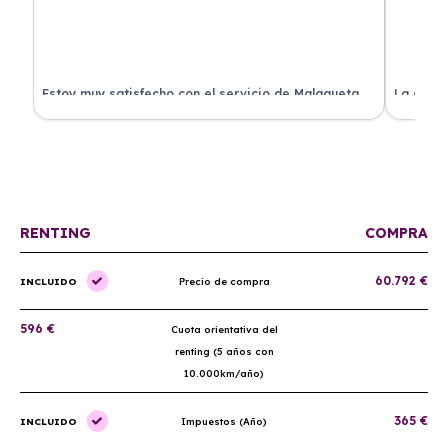
.
Estoy muy satisfecho con el servicio de Malagueta
La atenc
a
Renting. El coche llegó en perfectas condiciones y el
ha permi
proceso fue muy sencillo. ¡Recomendado!
mantenim
ellos.
RENTING
COMPRA
60.792 €
INCLUIDO
Precio de compra
596 €
Cuota orientativa del
renting (5 años con
10.000km/año)
365 €
INCLUIDO
Impuestos (Año)