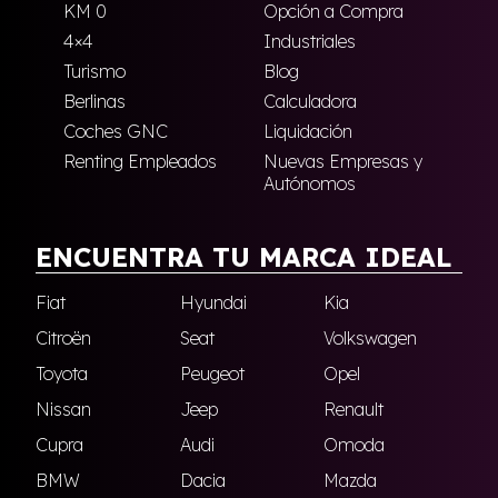
KM 0
Opción a Compra
4×4
Industriales
Turismo
Blog
Berlinas
Calculadora
Coches GNC
Liquidación
Renting Empleados
Nuevas Empresas y
Autónomos
ENCUENTRA TU MARCA IDEAL
Fiat
Hyundai
Kia
Citroën
Seat
Volkswagen
Toyota
Peugeot
Opel
Nissan
Jeep
Renault
Cupra
Audi
Omoda
BMW
Dacia
Mazda