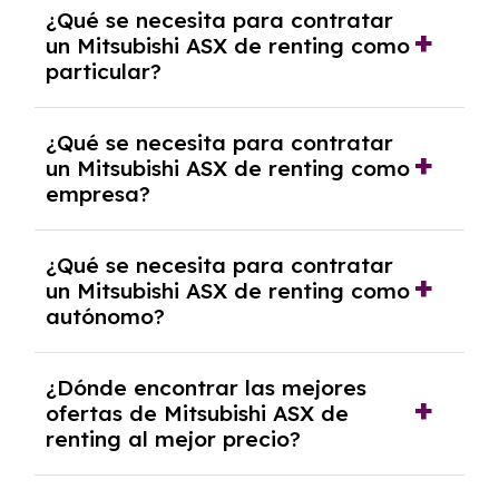
¿Qué se necesita para contratar
pero puede haber penalizaciones por
un Mitsubishi ASX de renting como
cancelación anticipada. Es importante revisar
particular?
las condiciones del contrato y hablar con un
experto que te asesore.
Se requiere DNI/NIE, justificante de ingresos
¿Qué se necesita para contratar
y, en algunos casos, una consulta de solvencia
un Mitsubishi ASX de renting como
crediticia y un pago inicial.
empresa?
Necesitarás el CIF de la empresa,
¿Qué se necesita para contratar
documentación financiera y, en algunos
un Mitsubishi ASX de renting como
casos, un informe de solvencia de la empresa
autónomo?
y un pago inicial.
Se necesita DNI/NIE, alta en el régimen de
¿Dónde encontrar las mejores
autónomos, justificante de ingresos y, en
ofertas de Mitsubishi ASX de
algunos casos, un informe fiscal y un pago
renting al mejor precio?
inicial.
En nuestra página web podrás encontrar las