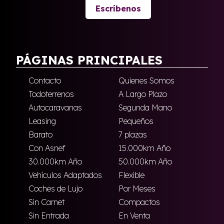
Escríbenos
PÁGINAS PRINCIPALES
Contacto
Quienes Somos
Todoterrenos
A Largo Plazo
Autocaravanas
Segunda Mano
Leasing
Pequeños
Barato
7 plazas
Con Asnef
15.000km Año
30.000km Año
50.000km Año
Vehículos Adaptados
Flexible
Coches de Lujo
Por Meses
Sin Carnet
Compactos
Sin Entrada
En Venta