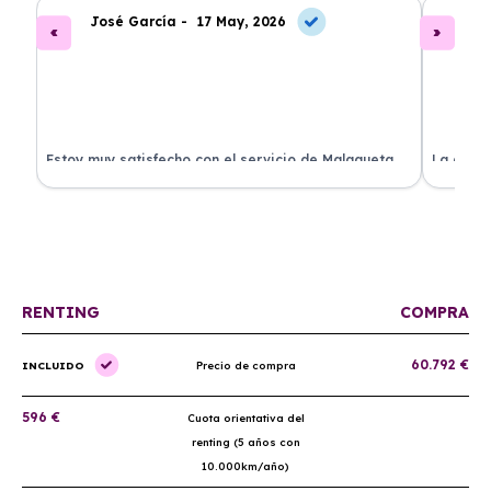
José García -
17 May, 2026
A
.
Estoy muy satisfecho con el servicio de Malagueta
La atenc
a
Renting. El coche llegó en perfectas condiciones y el
ha permi
proceso fue muy sencillo. ¡Recomendado!
mantenim
ellos.
RENTING
COMPRA
60.792 €
INCLUIDO
Precio de compra
596 €
Cuota orientativa del
renting (5 años con
10.000km/año)