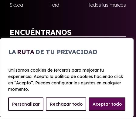
Skoda
Ford
Todas las marcas
ENCUÉNTRANOS
Antequera
Fuengirola
LA
RUTA
DE TU PRIVACIDAD
Marbella
Nerja
Utilizamos cookies de terceros para mejorar tu
experiencia. Acepta la política de cookies haciendo click
© 2020 - 2026 Malagueta Renting
en “Acepto”. Puedes configurar los ajustes en cualquier
Aviso legal y Privacidad
|
Política de cookies
|
Términos
momento.
Personalizar
Rechazar todo
Aceptar todo