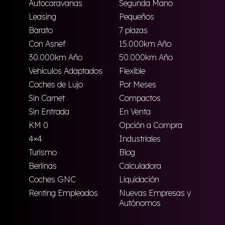
Autocaravanas
Segunda Mano
Leasing
Pequeños
Barato
7 plazas
Con Asnef
15.000km Año
30.000km Año
50.000km Año
Vehículos Adaptados
Flexible
Coches de Lujo
Por Meses
Sin Carnet
Compactos
Sin Entrada
En Venta
KM 0
Opción a Compra
4×4
Industriales
Turismo
Blog
Berlinas
Calculadora
Coches GNC
Liquidación
Renting Empleados
Nuevas Empresas y
Autónomos