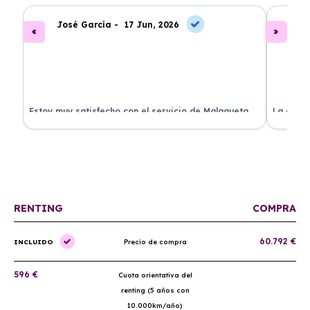
José García -
17 Jun, 2026
A
.
Estoy muy satisfecho con el servicio de Malagueta
La atenc
a
Renting. El coche llegó en perfectas condiciones y el
ha permi
proceso fue muy sencillo. ¡Recomendado!
mantenim
ellos.
RENTING
COMPRA
60.792 €
INCLUIDO
Precio de compra
596 €
Cuota orientativa del
renting (5 años con
10.000km/año)