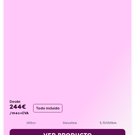
Desde:
244
€
Todo incluido
/mes+IVA
100cv
Gasolina
5,7l/100km