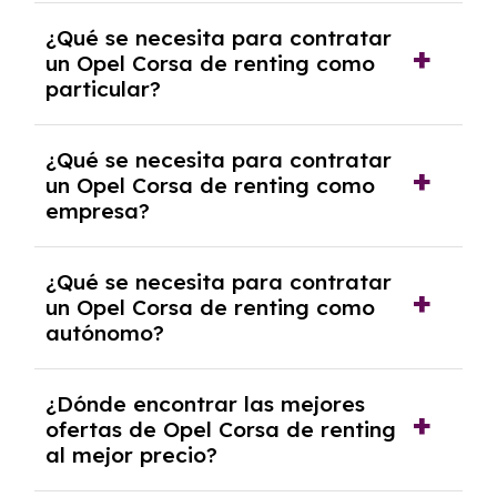
económica.
Generalmente, puedes rescindir el contrato,
¿Qué se necesita para contratar
pero puede haber penalizaciones por
un Opel Corsa de renting como
cancelación anticipada. Es importante revisar
particular?
las condiciones del contrato y hablar con un
experto que te asesore.
Se requiere DNI/NIE, justificante de ingresos
¿Qué se necesita para contratar
y, en algunos casos, una consulta de solvencia
un Opel Corsa de renting como
crediticia y un pago inicial.
empresa?
Necesitarás el CIF de la empresa,
¿Qué se necesita para contratar
documentación financiera y, en algunos
un Opel Corsa de renting como
casos, un informe de solvencia de la empresa
autónomo?
y un pago inicial.
Se necesita DNI/NIE, alta en el régimen de
¿Dónde encontrar las mejores
autónomos, justificante de ingresos y, en
ofertas de Opel Corsa de renting
algunos casos, un informe fiscal y un pago
al mejor precio?
inicial.