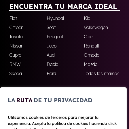
ENCUENTRA TU MARCA IDEAL
Fiat
Hyundai
Kia
Citroën
Seat
Volkswagen
Toyota
Peugeot
Opel
Nissan
Jeep
Renault
Cupra
Audi
Omoda
BMW
Dacia
Mazda
Skoda
Ford
Todas las marcas
ENCUÉNTRANOS
LA
RUTA
DE TU PRIVACIDAD
Antequera
Fuengirola
Utilizamos cookies de terceros para mejorar tu
Marbella
Nerja
experiencia. Acepta la política de cookies haciendo click