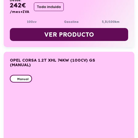
Desde:
242
€
Todo incluido
/mes+IVA
100cv
Gasolina
5,3l/100km
VER PRODUCTO
OPEL CORSA 1.2T XHL 74KW (100CV) GS
(MANUAL)
Manual