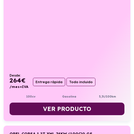
Desde:
264
€
Entrega rápida
Todo incluido
/mes+IVA
100cv
Gasolina
5,5l/100km
VER PRODUCTO
OPEL CORSA 1.2T XHL 74KW (100CV) GS