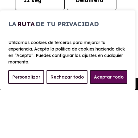
11 seg
Delantera
CONSUMO Y EMISIONES
LA
RUTA
DE TU PRIVACIDAD
Emisiones
Utilizamos cookies de terceros para mejorar tu
150 g/km
experiencia. Acepta la política de cookies haciendo click
en “Acepto”. Puedes configurar los ajustes en cualquier
momento.
Personalizar
Rechazar todo
Aceptar todo
Pedir Presupuesto
EQUIPAMIENTO Peugeot
Rifter 5P GT BlueHDi 130
EAT8 Standard
Exterior
Interior
Tecnología
Seguridad