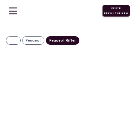
PEDIR
PRESUPUESTO
Peugeot
Peugeot Rifter
Peugeot Rifter 5P
GT BlueHDi 130
EAT8 Standard
433€/Mes
Desde:
+ IVA
Diésel
Automático
130cv
C