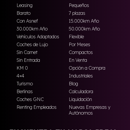
Leasing
Pequeños
Barato
7 plazas
Con Asnef
15.000km Año
30.000km Año
50.000km Año
Vehículos Adaptados
Flexible
Coches de Lujo
Por Meses
Sin Carnet
Compactos
Sin Entrada
En Venta
KM 0
Opción a Compra
4×4
Industriales
Turismo
Blog
Berlinas
Calculadora
Coches GNC
Liquidación
Renting Empleados
Nuevas Empresas y
Autónomos