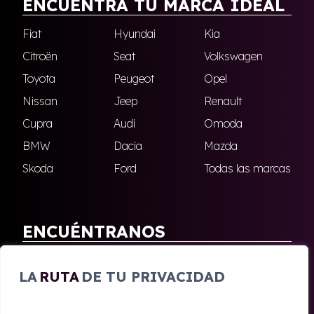
ENCUENTRA TU MARCA IDEAL
Fiat
Hyundai
Kia
Citroën
Seat
Volkswagen
Toyota
Peugeot
Opel
Nissan
Jeep
Renault
Cupra
Audi
Omoda
BMW
Dacia
Mazda
Skoda
Ford
Todas las marcas
ENCUÉNTRANOS
Antequera
Fuengirola
LA
RUTA
DE TU PRIVACIDAD
Marbella
Nerja