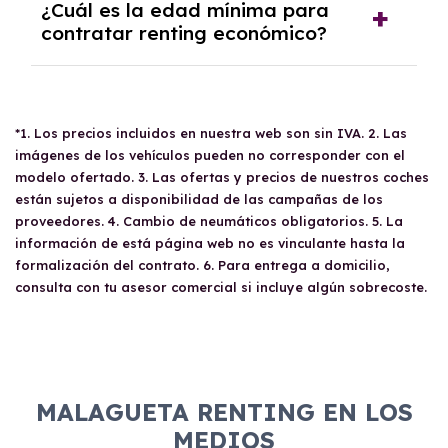
El
renting para empresas en Málaga
está
¿Cuál es la edad mínima para
refinanciar el contrato al término del periodo
diseñado para ofrecer a las compañías la
contratar renting económico?
acordado.
opción de disfrutar de vehículos nuevos sin
preocuparse por los gastos de propiedad. Las
Para contratar un
renting económico
, no hay
empresas deben cumplir con ciertos requisitos
una edad mínima establecida. Sin embargo, es
como tener al menos un año de antigüedad,
*1. Los precios incluidos en nuestra web son sin IVA. 2. Las
necesario cumplir con ciertos requisitos como
presentar documentación financiera y no
imágenes de los vehículos pueden no corresponder con el
tener un carnet de conducir válido, solvencia
estar en listas de morosidad. Este tipo de
modelo ofertado. 3. Las ofertas y precios de nuestros coches
económica y, en el caso de particulares, un
renting permite deducir el 100% del gasto e
están sujetos a disponibilidad de las campañas de los
contrato de trabajo. La evaluación de aptitud
proveedores. 4. Cambio de neumáticos obligatorios. 5. La
IVA, siempre que el vehículo sea afecto a la
para el renting se realiza por el
información de está página web no es vinculante hasta la
actividad económica de la empresa.
departamento de riesgos de cada proveedor.
formalización del contrato. 6. Para entrega a domicilio,
consulta con tu asesor comercial si incluye algún sobrecoste.
MALAGUETA RENTING EN LOS
MEDIOS