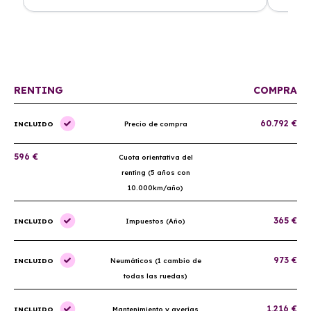
a
Renting. El coche llegó en perfectas condiciones y el
ha permi
proceso fue muy sencillo. ¡Recomendado!
mantenim
ellos.
RENTING
COMPRA
60.792 €
INCLUIDO
Precio de compra
596 €
Cuota orientativa del
renting (5 años con
10.000km/año)
365 €
INCLUIDO
Impuestos (Año)
973 €
INCLUIDO
Neumáticos (1 cambio de
todas las ruedas)
1.216 €
INCLUIDO
Mantenimiento y averías