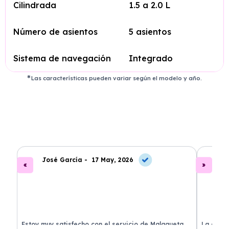
Cilindrada
1.5 a 2.0 L
Número de asientos
5 asientos
Sistema de navegación
Integrado
Las características pueden variar según el modelo y año.
José García -
17 May, 2026
A
.
Estoy muy satisfecho con el servicio de Malagueta
La atenc