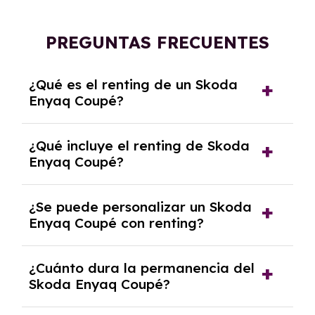
PREGUNTAS FRECUENTES
¿Qué es el renting de un Skoda
Enyaq Coupé?
El renting de un Skoda Enyaq Coupé es un
¿Qué incluye el renting de Skoda
contrato de alquiler a largo plazo en el que
Enyaq Coupé?
pagas una cuota mensual fija por el uso del
coche durante un periodo determinado,
El renting incluye el uso y disfrute del coche,
generalmente entre 2 y 5 años.
¿Se puede personalizar un Skoda
seguro a todo riesgo, mantenimiento,
Enyaq Coupé con renting?
reparaciones, impuestos, asistencia en
carretera y gestión de la documentación.
Sí, puedes personalizar el coche con ciertas
¿Cuánto dura la permanencia del
opciones y equipamiento adicional, siempre y
Skoda Enyaq Coupé?
cuando lo pactes con la empresa de renting.