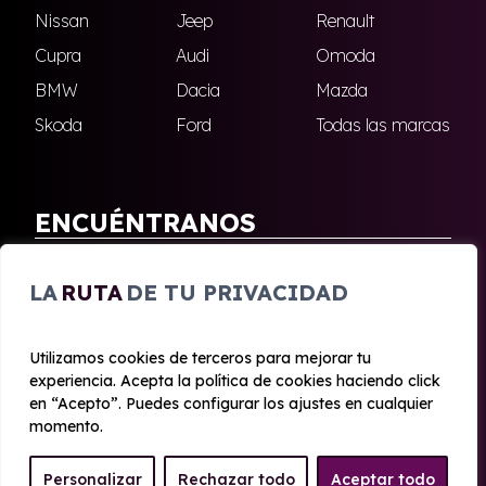
Nissan
Jeep
Renault
Cupra
Audi
Omoda
BMW
Dacia
Mazda
Skoda
Ford
Todas las marcas
ENCUÉNTRANOS
Antequera
Fuengirola
LA
RUTA
DE TU PRIVACIDAD
Marbella
Nerja
Utilizamos cookies de terceros para mejorar tu
experiencia. Acepta la política de cookies haciendo click
© 2020 - 2026 Malagueta Renting
en “Acepto”. Puedes configurar los ajustes en cualquier
Aviso legal y Privacidad
|
Política de cookies
|
Términos
momento.
Personalizar
Rechazar todo
Aceptar todo