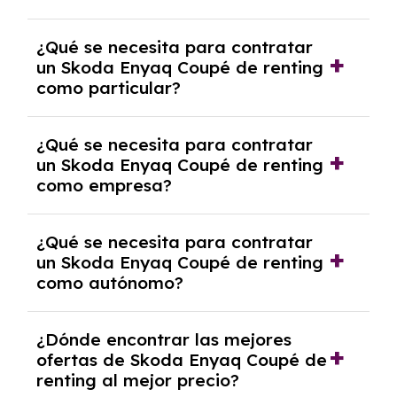
económica.
Generalmente, puedes rescindir el contrato,
¿Qué se necesita para contratar
pero puede haber penalizaciones por
un Skoda Enyaq Coupé de renting
cancelación anticipada. Es importante revisar
como particular?
las condiciones del contrato y hablar con un
experto que te asesore.
Se requiere DNI/NIE, justificante de ingresos
¿Qué se necesita para contratar
y, en algunos casos, una consulta de solvencia
un Skoda Enyaq Coupé de renting
crediticia y un pago inicial.
como empresa?
Necesitarás el CIF de la empresa,
¿Qué se necesita para contratar
documentación financiera y, en algunos
un Skoda Enyaq Coupé de renting
casos, un informe de solvencia de la empresa
como autónomo?
y un pago inicial.
Se necesita DNI/NIE, alta en el régimen de
¿Dónde encontrar las mejores
autónomos, justificante de ingresos y, en
ofertas de Skoda Enyaq Coupé de
algunos casos, un informe fiscal y un pago
renting al mejor precio?
inicial.