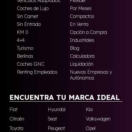
Vehículos Adaptados
Flexible
Coches de Lujo
Por Meses
Sin Carnet
Compactos
Sin Entrada
En Venta
KM 0
Opción a Compra
4×4
Industriales
Turismo
Blog
Berlinas
Calculadora
Coches GNC
Liquidación
Renting Empleados
Nuevas Empresas y
Autónomos
ENCUENTRA TU MARCA IDEAL
Fiat
Hyundai
Kia
Citroën
Seat
Volkswagen
Toyota
Peugeot
Opel