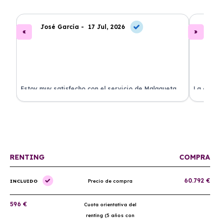
José García -
17 Jul, 2026
A
.
Estoy muy satisfecho con el servicio de Malagueta
La atenc
a
Renting. El coche llegó en perfectas condiciones y el
ha permi
proceso fue muy sencillo. ¡Recomendado!
mantenim
ellos.
RENTING
COMPRA
60.792 €
INCLUIDO
Precio de compra
596 €
Cuota orientativa del
renting (5 años con