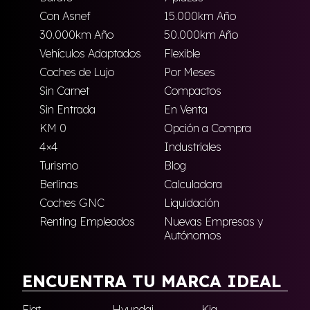
Con Asnef
15.000km Año
30.000km Año
50.000km Año
Vehículos Adaptados
Flexible
Coches de Lujo
Por Meses
Sin Carnet
Compactos
Sin Entrada
En Venta
KM 0
Opción a Compra
4×4
Industriales
Turismo
Blog
Berlinas
Calculadora
Coches GNC
Liquidación
Renting Empleados
Nuevas Empresas y
Autónomos
ENCUENTRA TU MARCA IDEAL
Fiat
Hyundai
Kia