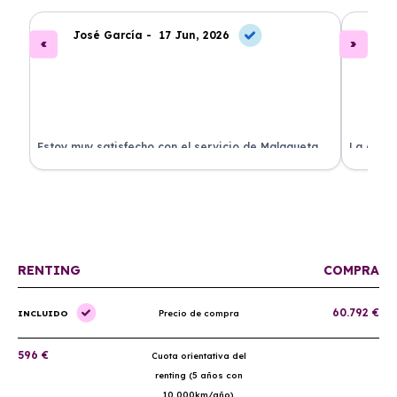
José García -
17 Jun, 2026
A
.
Estoy muy satisfecho con el servicio de Malagueta
La atenc
a
Renting. El coche llegó en perfectas condiciones y el
ha permi
proceso fue muy sencillo. ¡Recomendado!
mantenim
ellos.
RENTING
COMPRA
60.792 €
INCLUIDO
Precio de compra
596 €
Cuota orientativa del
renting (5 años con
10.000km/año)