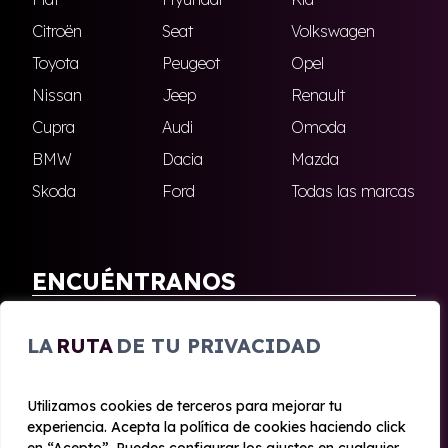
Citroën
Seat
Volkswagen
Toyota
Peugeot
Opel
Nissan
Jeep
Renault
Cupra
Audi
Omoda
BMW
Dacia
Mazda
Skoda
Ford
Todas las marcas
ENCUÉNTRANOS
Antequera
Fuengirola
LA
RUTA
DE TU PRIVACIDAD
Marbella
Nerja
Utilizamos cookies de terceros para mejorar tu
experiencia. Acepta la política de cookies haciendo click
© 2020 - 2026 Malagueta Renting