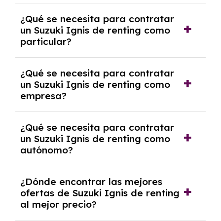
económica.
Generalmente, puedes rescindir el contrato,
¿Qué se necesita para contratar
pero puede haber penalizaciones por
un Suzuki Ignis de renting como
cancelación anticipada. Es importante revisar
particular?
las condiciones del contrato y hablar con un
experto que te asesore.
Se requiere DNI/NIE, justificante de ingresos
¿Qué se necesita para contratar
y, en algunos casos, una consulta de solvencia
un Suzuki Ignis de renting como
crediticia y un pago inicial.
empresa?
Necesitarás el CIF de la empresa,
¿Qué se necesita para contratar
documentación financiera y, en algunos
un Suzuki Ignis de renting como
casos, un informe de solvencia de la empresa
autónomo?
y un pago inicial.
Se necesita DNI/NIE, alta en el régimen de
¿Dónde encontrar las mejores
autónomos, justificante de ingresos y, en
ofertas de Suzuki Ignis de renting
algunos casos, un informe fiscal y un pago
al mejor precio?
inicial.