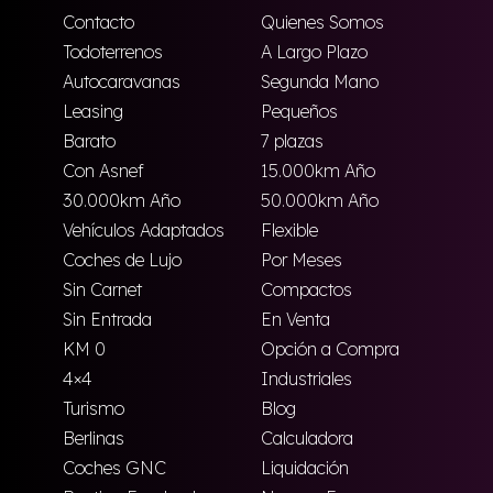
Contacto
Quienes Somos
Todoterrenos
A Largo Plazo
Autocaravanas
Segunda Mano
Leasing
Pequeños
Barato
7 plazas
Con Asnef
15.000km Año
30.000km Año
50.000km Año
Vehículos Adaptados
Flexible
Coches de Lujo
Por Meses
Sin Carnet
Compactos
Sin Entrada
En Venta
KM 0
Opción a Compra
4×4
Industriales
Turismo
Blog
Berlinas
Calculadora
Coches GNC
Liquidación