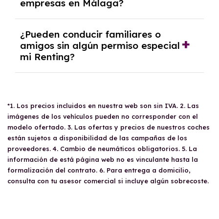
Barcelona
empresas en Málaga?
, puedes optar por devolver el
gestión y permitir un control total sobre el
coche, refinanciar el contrato o cambiarlo por
presupuesto.
otro vehículo. Esto te permite ajustar tu
El
Renting para empresas en Málaga
requiere
¿Pueden conducir familiares o
movilidad a tus necesidades cambiantes sin
que la empresa tenga al menos un año de
amigos sin algún permiso especial
complicaciones.
mi Renting?
antigüedad o disponga de un aval solvente.
Es necesario presentar documentación como
el CIF de la empresa, el DNI del apoderado,
Sí, tus familiares y amigos pueden conducir tu
balanza de pérdidas y ganancias, entre otros
Renting
siempre que tengan un carné de
documentos. Este renting permite deducir el
*1. Los precios incluidos en nuestra web son sin IVA. 2. Las
conducir válido. No hay restricciones
100% del gasto e IVA si el vehículo es afecto
imágenes de los vehículos pueden no corresponder con el
específicas sobre quién puede usar el
a la actividad económica de la empresa.
modelo ofertado. 3. Las ofertas y precios de nuestros coches
vehículo, pero se recomienda revisar las
están sujetos a disponibilidad de las campañas de los
condiciones antes de compartirlo para evitar
proveedores. 4. Cambio de neumáticos obligatorios. 5. La
sorpresas.
información de está página web no es vinculante hasta la
formalización del contrato. 6. Para entrega a domicilio,
consulta con tu asesor comercial si incluye algún sobrecoste.