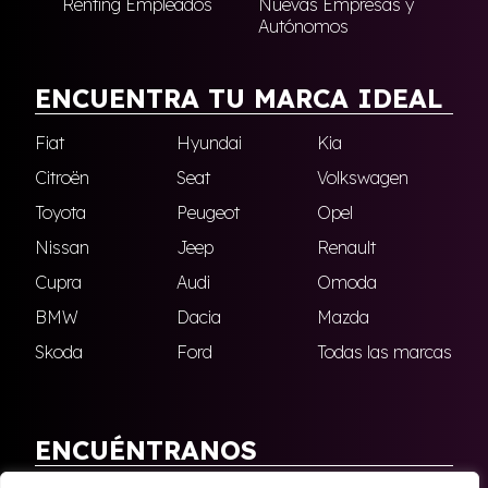
Renting Empleados
Nuevas Empresas y
Autónomos
ENCUENTRA TU MARCA IDEAL
Fiat
Hyundai
Kia
Citroën
Seat
Volkswagen
Toyota
Peugeot
Opel
Nissan
Jeep
Renault
Cupra
Audi
Omoda
BMW
Dacia
Mazda
Skoda
Ford
Todas las marcas
ENCUÉNTRANOS