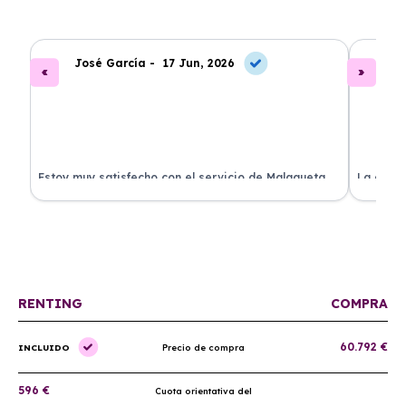
José García -
17 Jun, 2026
A
.
Estoy muy satisfecho con el servicio de Malagueta
La atenc
a
Renting. El coche llegó en perfectas condiciones y el
ha permi
proceso fue muy sencillo. ¡Recomendado!
mantenim
ellos.
RENTING
COMPRA
60.792 €
INCLUIDO
Precio de compra
596 €
Cuota orientativa del