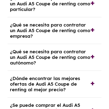
un Audi A5 Coupe de renting como
cancelación anticipada. Es importante revisar
particular?
las condiciones del contrato y hablar con un
experto que te asesore.
Se requiere DNI/NIE, justificante de ingresos
¿Qué se necesita para contratar
y, en algunos casos, una consulta de solvencia
un Audi A5 Coupe de renting como
crediticia y un pago inicial.
empresa?
Necesitarás el CIF de la empresa,
¿Qué se necesita para contratar
documentación financiera y, en algunos
un Audi A5 Coupe de renting como
casos, un informe de solvencia de la empresa
autónomo?
y un pago inicial.
Se necesita DNI/NIE, alta en el régimen de
¿Dónde encontrar las mejores
autónomos, justificante de ingresos y, en
ofertas de Audi A5 Coupe de
algunos casos, un informe fiscal y un pago
renting al mejor precio?
inicial.
En nuestra página web podrás encontrar las
¿Se puede comprar el Audi A5
mejores ofertas de vehículos de renting con