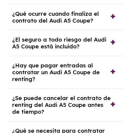
El número de kilómetros está limitado por el
¿Qué ocurre cuando finaliza el
contrato y puede variar entre 10,000 y
contrato del Audi A5 Coupe?
30,000 km anuales. Si excedes ese límite,
puede haber un cargo adicional.
Al finalizar el contrato, puedes devolver el
¿El seguro a todo riesgo del Audi
coche, renovarlo por uno nuevo o, en algunos
A5 Coupe está incluido?
casos, comprarlo a un precio previamente
acordado.
Con el renting podrás disfrutar de un Audi A5
¿Hay que pagar entradas al
Coupe con el seguro a todo riesgo sin
contratar un Audi A5 Coupe de
franquicia incluido dentro de las cuotas
renting?
mensuales.
No, con el renting tienes la ventaja de que no
¿Se puede cancelar el contrato de
tendrás que pagar ningún tipo de entrada
renting del Audi A5 Coupe antes
salvo en casos que lo exija el proveedor
de tiempo?
debido al resultado del estudio de viabilidad
económica.
Generalmente, puedes rescindir el contrato,
¿Qué se necesita para contratar
pero puede haber penalizaciones por