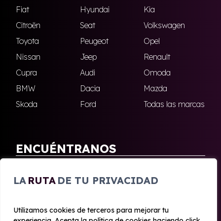
Fiat
Hyundai
Kia
Citroën
Seat
Volkswagen
Toyota
Peugeot
Opel
Nissan
Jeep
Renault
Cupra
Audi
Omoda
BMW
Dacia
Mazda
Skoda
Ford
Todas las marcas
ENCUÉNTRANOS
Antequera
Fuengirola
LA
RUTA
DE TU PRIVACIDAD
Marbella
Nerja
Utilizamos cookies de terceros para mejorar tu
experiencia. Acepta la política de cookies haciendo click