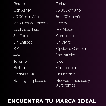
Barato
7 plazas
Con Asnef
15.000km Año
30.000km Año
50.000km Año
Vehículos Adaptados
Flexible
Coches de Lujo
Por Meses
Sin Carnet
Compactos
Sin Entrada
En Venta
KM 0
Opción a Compra
4×4
Industriales
Turismo
Blog
Berlinas
Calculadora
Coches GNC
Liquidación
Renting Empleados
Nuevas Empresas y
Autónomos
ENCUENTRA TU MARCA IDEAL