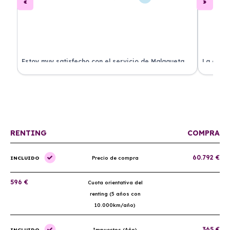
.
Estoy muy satisfecho con el servicio de Malagueta
La atenc
a
Renting. El coche llegó en perfectas condiciones y el
ha permi
proceso fue muy sencillo. ¡Recomendado!
mantenim
ellos.
RENTING
COMPRA
60.792 €
INCLUIDO
Precio de compra
596 €
Cuota orientativa del
renting (5 años con
10.000km/año)
365 €
INCLUIDO
Impuestos (Año)