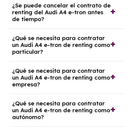
¿Se puede cancelar el contrato de
tendrás que pagar ningún tipo de entrada
renting del Audi A4 e-tron antes
salvo en casos que lo exija el proveedor
de tiempo?
debido al resultado del estudio de viabilidad
económica.
Generalmente, puedes rescindir el contrato,
¿Qué se necesita para contratar
pero puede haber penalizaciones por
un Audi A4 e-tron de renting como
cancelación anticipada. Es importante revisar
particular?
las condiciones del contrato y hablar con un
experto que te asesore.
Se requiere DNI/NIE, justificante de ingresos
¿Qué se necesita para contratar
y, en algunos casos, una consulta de solvencia
un Audi A4 e-tron de renting como
crediticia y un pago inicial.
empresa?
Necesitarás el CIF de la empresa,
¿Qué se necesita para contratar
documentación financiera y, en algunos
un Audi A4 e-tron de renting como
casos, un informe de solvencia de la empresa
autónomo?
y un pago inicial.
Se necesita DNI/NIE, alta en el régimen de