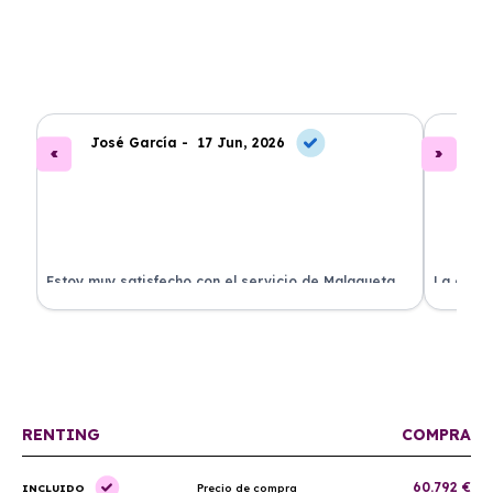
José García -
17 Jun, 2026
A
.
Estoy muy satisfecho con el servicio de Malagueta
La atenc
a
Renting. El coche llegó en perfectas condiciones y el
ha permi
proceso fue muy sencillo. ¡Recomendado!
mantenim
ellos.
RENTING
COMPRA
60.792 €
INCLUIDO
Precio de compra