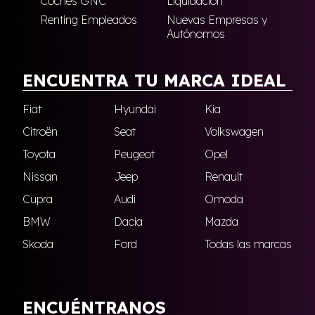
Coches GNC
Liquidación
Renting Empleados
Nuevas Empresas y
Autónomos
ENCUENTRA TU MARCA IDEAL
Fiat
Hyundai
Kia
Citroën
Seat
Volkswagen
Toyota
Peugeot
Opel
Nissan
Jeep
Renault
Cupra
Audi
Omoda
BMW
Dacia
Mazda
Skoda
Ford
Todas las marcas
ENCUÉNTRANOS