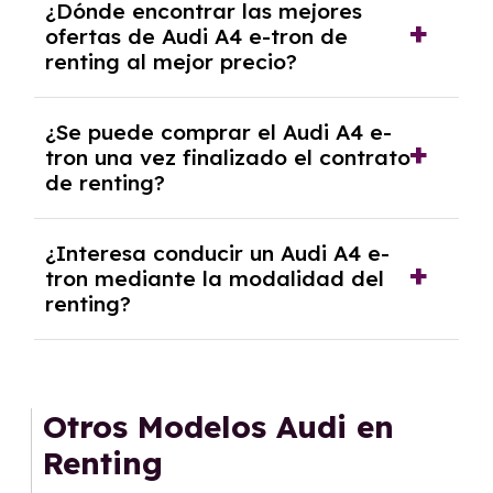
¿Dónde encontrar las mejores
autónomos, justificante de ingresos y, en
ofertas de Audi A4 e-tron de
algunos casos, un informe fiscal y un pago
renting al mejor precio?
inicial.
En nuestra página web podrás encontrar las
¿Se puede comprar el Audi A4 e-
mejores ofertas de vehículos de renting con
tron una vez finalizado el contrato
todos los gastos incluidos y sin pagar
de renting?
entradas.
Sí, en algunos casos, al final del contrato de
¿Interesa conducir un Audi A4 e-
renting se puede adquirir el coche. En este
tron mediante la modalidad del
caso tendrán que analizar los años, la
renting?
cantidad de kilómetros recorridos y el coste
del mercado actual.
El renting puede ser ventajoso si prefieres una
cuota fija mensual, sin preocuparte de
mantenimiento, seguro o depreciación, y si te
Otros Modelos Audi en
gusta cambiar de coche cada pocos años.
Renting