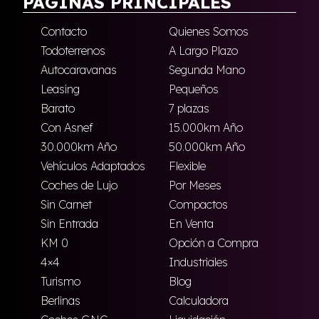
PÁGINAS PRINCIPALES
Contacto
Quienes Somos
Todoterrenos
A Largo Plazo
Autocaravanas
Segunda Mano
Leasing
Pequeños
Barato
7 plazas
Con Asnef
15.000km Año
30.000km Año
50.000km Año
Vehículos Adaptados
Flexible
Coches de Lujo
Por Meses
Sin Carnet
Compactos
Sin Entrada
En Venta
KM 0
Opción a Compra
4×4
Industriales
Turismo
Blog
Berlinas
Calculadora