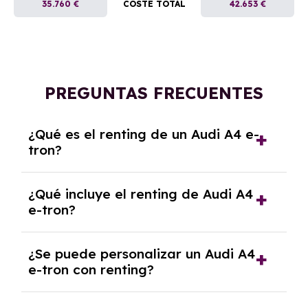
35.760 €
COSTE TOTAL
42.653 €
PREGUNTAS FRECUENTES
¿Qué es el renting de un Audi A4 e-
tron?
El renting de un Audi A4 e-tron es un contrato
¿Qué incluye el renting de Audi A4
de alquiler a largo plazo en el que pagas una
e-tron?
cuota mensual fija por el uso del coche
durante un periodo determinado,
El renting incluye el uso y disfrute del coche,
generalmente entre 2 y 5 años.
¿Se puede personalizar un Audi A4
seguro a todo riesgo, mantenimiento,
e-tron con renting?
reparaciones, impuestos, asistencia en
carretera y gestión de la documentación.
Sí, puedes personalizar el coche con ciertas