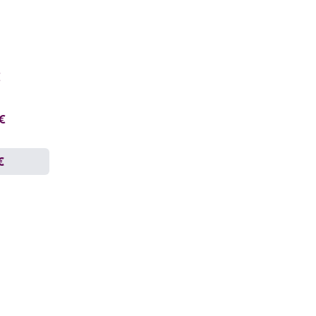
€
 €
€