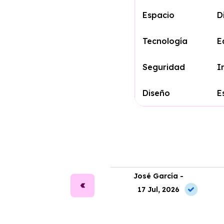
Espacio
D
Tecnología
E
Seguridad
I
Diseño
E
ara Alonso -
José García -
2 Jul, 2026
17 Jul, 2026