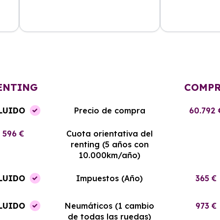
cio
La atención al cliente fue excelente
Malagueta Rent
y el renting me ha permitido ahorrar
mejor precio en
el
mucho en gastos de mantenimiento.
es nuevo y he 
Sin duda, volveré a contratar con
experiencia in
ellos.
ahora.
ENTING
COMP
LUIDO
Precio de compra
60.792 
596 €
Cuota orientativa del
renting (5 años con
10.000km/año)
LUIDO
Impuestos (Año)
365 €
LUIDO
Neumáticos (1 cambio
973 €
de todas las ruedas)