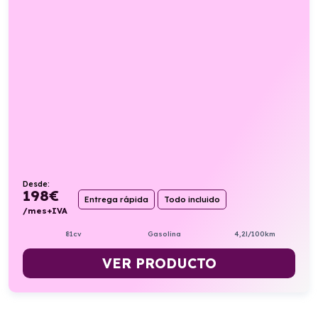
Desde:
198
€
Entrega rápida
Todo incluido
/mes+IVA
81cv
Gasolina
4,2l/100km
VER PRODUCTO