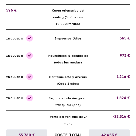
596 €
Cuota orientativa del
renting (5 años con
10.000km/año)
365 €
INCLUIDO
Impuestos (Año)
973 €
INCLUIDO
Neumáticos (1 cambio de
todas las ruedas)
1.216 €
INCLUIDO
Mantenimiento y averías
(Cada 2 años)
1.824 €
INCLUIDO
Seguro a todo riesgo sin
franquicia (Año)
-22.516 €
Venta del vehículo de 2ª
mano
35.760 €
COSTE TOTAL
42.653 €