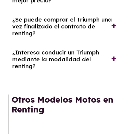
mejor precio?
inicial.
En nuestra página web podrás encontrar las
¿Se puede comprar el Triumph una
mejores ofertas de vehículos de renting con
vez finalizado el contrato de
todos los gastos incluidos y sin pagar
renting?
entradas.
Sí, en algunos casos, al final del contrato de
¿Interesa conducir un Triumph
renting se puede adquirir el coche. En este
mediante la modalidad del
caso tendrán que analizar los años, la
renting?
cantidad de kilómetros recorridos y el coste
del mercado actual.
El renting puede ser ventajoso si prefieres una
cuota fija mensual, sin preocuparte de
mantenimiento, seguro o depreciación, y si te
Otros Modelos Motos en
gusta cambiar de coche cada pocos años.
Renting