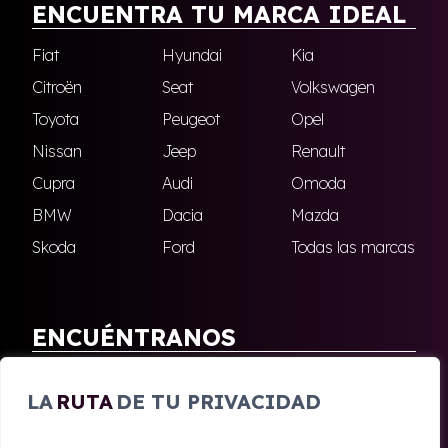
ENCUENTRA TU MARCA IDEAL
Fiat
Hyundai
Kia
Citroën
Seat
Volkswagen
Toyota
Peugeot
Opel
Nissan
Jeep
Renault
Cupra
Audi
Omoda
BMW
Dacia
Mazda
Skoda
Ford
Todas las marcas
ENCUÉNTRANOS
Antequera
Fuengirola
LA
RUTA
DE TU PRIVACIDAD
Marbella
Nerja