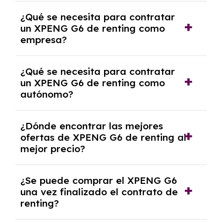
experto que te asesore.
Se requiere DNI/NIE, justificante de ingresos
¿Qué se necesita para contratar
y, en algunos casos, una consulta de solvencia
un XPENG G6 de renting como
crediticia y un pago inicial.
empresa?
Necesitarás el CIF de la empresa,
¿Qué se necesita para contratar
documentación financiera y, en algunos
un XPENG G6 de renting como
casos, un informe de solvencia de la empresa
autónomo?
y un pago inicial.
Se necesita DNI/NIE, alta en el régimen de
¿Dónde encontrar las mejores
autónomos, justificante de ingresos y, en
ofertas de XPENG G6 de renting al
algunos casos, un informe fiscal y un pago
mejor precio?
inicial.
En nuestra página web podrás encontrar las
¿Se puede comprar el XPENG G6
mejores ofertas de vehículos de renting con
una vez finalizado el contrato de
todos los gastos incluidos y sin pagar
renting?
entradas.