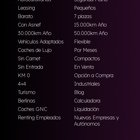
Leasing
Pequeños
Barato
7 plazas
Con Asnef
15.000km Año
30.000km Año
50.000km Año
Vehículos Adaptados
Flexible
Coches de Lujo
Por Meses
Sin Carnet
Compactos
Sin Entrada
En Venta
KM 0
Opción a Compra
4×4
Industriales
Turismo
Blog
Berlinas
Calculadora
Coches GNC
Liquidación
Renting Empleados
Nuevas Empresas y
Autónomos