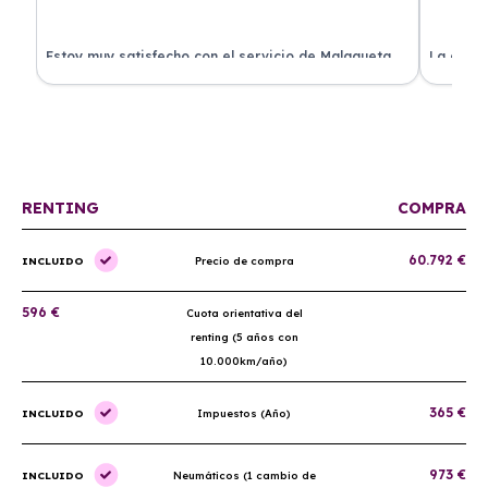
.
Estoy muy satisfecho con el servicio de Malagueta
La atenc
a
Renting. El coche llegó en perfectas condiciones y el
ha permi
proceso fue muy sencillo. ¡Recomendado!
mantenim
ellos.
RENTING
COMPRA
60.792 €
INCLUIDO
Precio de compra
596 €
Cuota orientativa del
renting (5 años con
10.000km/año)
365 €
INCLUIDO
Impuestos (Año)
973 €
INCLUIDO
Neumáticos (1 cambio de