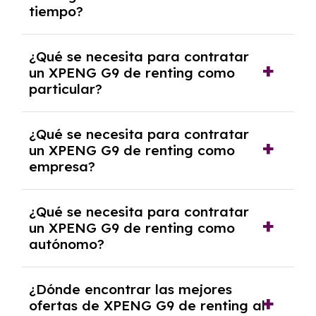
tiempo?
debido al resultado del estudio de viabilidad
económica.
Generalmente, puedes rescindir el contrato,
¿Qué se necesita para contratar
pero puede haber penalizaciones por
un XPENG G9 de renting como
cancelación anticipada. Es importante revisar
particular?
las condiciones del contrato y hablar con un
experto que te asesore.
Se requiere DNI/NIE, justificante de ingresos
¿Qué se necesita para contratar
y, en algunos casos, una consulta de solvencia
un XPENG G9 de renting como
crediticia y un pago inicial.
empresa?
Necesitarás el CIF de la empresa,
¿Qué se necesita para contratar
documentación financiera y, en algunos
un XPENG G9 de renting como
casos, un informe de solvencia de la empresa
autónomo?
y un pago inicial.
Se necesita DNI/NIE, alta en el régimen de
¿Dónde encontrar las mejores
autónomos, justificante de ingresos y, en
ofertas de XPENG G9 de renting al
algunos casos, un informe fiscal y un pago