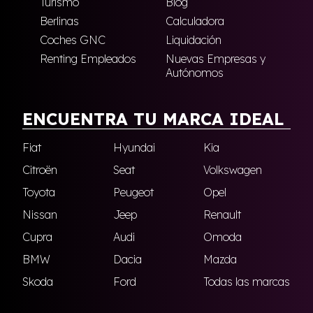
Turismo
Blog
Berlinas
Calculadora
Coches GNC
Liquidación
Renting Empleados
Nuevas Empresas y
Autónomos
ENCUENTRA TU MARCA IDEAL
Fiat
Hyundai
Kia
Citroën
Seat
Volkswagen
Toyota
Peugeot
Opel
Nissan
Jeep
Renault
Cupra
Audi
Omoda
BMW
Dacia
Mazda
Skoda
Ford
Todas las marcas