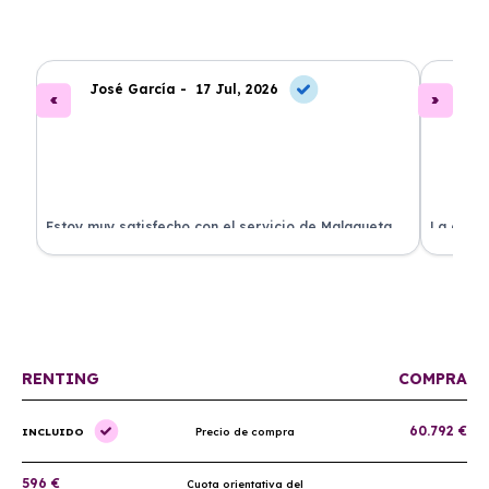
José García -
17 Jul, 2026
A
.
Estoy muy satisfecho con el servicio de Malagueta
La atenc
a
Renting. El coche llegó en perfectas condiciones y el
ha permi
proceso fue muy sencillo. ¡Recomendado!
mantenim
ellos.
RENTING
COMPRA
60.792 €
INCLUIDO
Precio de compra
596 €
Cuota orientativa del