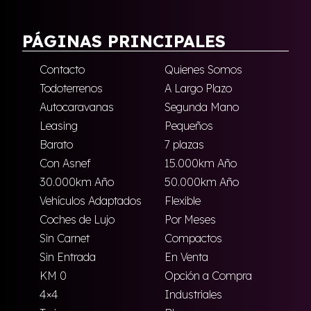
PÁGINAS PRINCIPALES
Contacto
Quienes Somos
Todoterrenos
A Largo Plazo
Autocaravanas
Segunda Mano
Leasing
Pequeños
Barato
7 plazas
Con Asnef
15.000km Año
30.000km Año
50.000km Año
Vehículos Adaptados
Flexible
Coches de Lujo
Por Meses
Sin Carnet
Compactos
Sin Entrada
En Venta
KM 0
Opción a Compra
4×4
Industriales