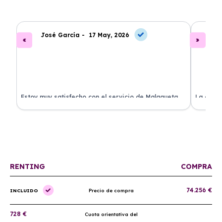
José García -
17 May, 2026
A
.
Estoy muy satisfecho con el servicio de Malagueta
La atenc
a
Renting. El coche llegó en perfectas condiciones y el
ha permi
proceso fue muy sencillo. ¡Recomendado!
mantenim
ellos.
RENTING
COMPRA
74.256 €
INCLUIDO
Precio de compra
728 €
Cuota orientativa del