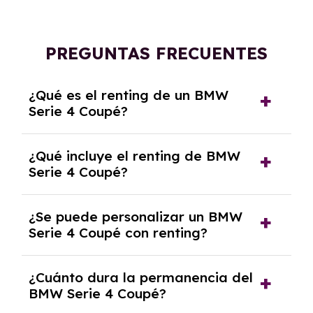
PREGUNTAS FRECUENTES
¿Qué es el renting de un BMW
Serie 4 Coupé?
El renting de un BMW Serie 4 Coupé es un
¿Qué incluye el renting de BMW
contrato de alquiler a largo plazo en el que
Serie 4 Coupé?
pagas una cuota mensual fija por el uso del
coche durante un periodo determinado,
El renting incluye el uso y disfrute del coche,
generalmente entre 2 y 5 años.
¿Se puede personalizar un BMW
seguro a todo riesgo, mantenimiento,
Serie 4 Coupé con renting?
reparaciones, impuestos, asistencia en
carretera y gestión de la documentación.
Sí, puedes personalizar el coche con ciertas
¿Cuánto dura la permanencia del
opciones y equipamiento adicional, siempre y
BMW Serie 4 Coupé?
cuando lo pactes con la empresa de renting.