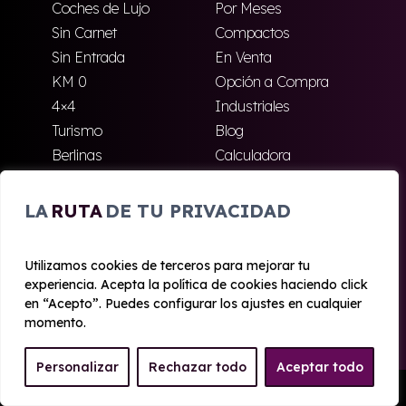
Coches de Lujo
Por Meses
Sin Carnet
Compactos
Sin Entrada
En Venta
KM 0
Opción a Compra
4×4
Industriales
Turismo
Blog
Berlinas
Calculadora
Coches GNC
Liquidación
Renting Empleados
Nuevas Empresas y
LA
RUTA
DE TU PRIVACIDAD
Autónomos
Utilizamos cookies de terceros para mejorar tu
ENCUENTRA TU MARCA IDEAL
experiencia. Acepta la política de cookies haciendo click
en “Acepto”. Puedes configurar los ajustes en cualquier
Fiat
Hyundai
Kia
momento.
Citroën
Seat
Volkswagen
Personalizar
Rechazar todo
Aceptar todo
Toyota
Peugeot
Opel
Pedir Presupuesto