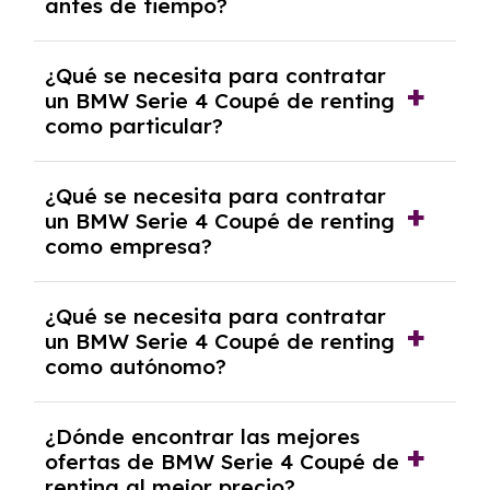
antes de tiempo?
debido al resultado del estudio de viabilidad
económica.
Generalmente, puedes rescindir el contrato,
¿Qué se necesita para contratar
pero puede haber penalizaciones por
un BMW Serie 4 Coupé de renting
cancelación anticipada. Es importante revisar
como particular?
las condiciones del contrato y hablar con un
experto que te asesore.
Se requiere DNI/NIE, justificante de ingresos
¿Qué se necesita para contratar
y, en algunos casos, una consulta de solvencia
un BMW Serie 4 Coupé de renting
crediticia y un pago inicial.
como empresa?
Necesitarás el CIF de la empresa,
¿Qué se necesita para contratar
documentación financiera y, en algunos
un BMW Serie 4 Coupé de renting
casos, un informe de solvencia de la empresa
como autónomo?
y un pago inicial.
Se necesita DNI/NIE, alta en el régimen de
¿Dónde encontrar las mejores
autónomos, justificante de ingresos y, en
ofertas de BMW Serie 4 Coupé de
algunos casos, un informe fiscal y un pago
renting al mejor precio?