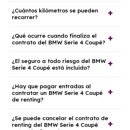
Puedes elegir la duración del contrato de
¿Cuántos kilómetros se pueden
renting, que normalmente varía entre 2 y 5
recorrer?
años.
El número de kilómetros está limitado por el
¿Qué ocurre cuando finaliza el
contrato y puede variar entre 10,000 y
contrato del BMW Serie 4 Coupé?
30,000 km anuales. Si excedes ese límite,
puede haber un cargo adicional.
Al finalizar el contrato, puedes devolver el
¿El seguro a todo riesgo del BMW
coche, renovarlo por uno nuevo o, en algunos
Serie 4 Coupé está incluido?
casos, comprarlo a un precio previamente
acordado.
Con el renting podrás disfrutar de un BMW
¿Hay que pagar entradas al
Serie 4 Coupé con el seguro a todo riesgo sin
contratar un BMW Serie 4 Coupé
franquicia incluido dentro de las cuotas
de renting?
mensuales.
No, con el renting tienes la ventaja de que no
¿Se puede cancelar el contrato de
tendrás que pagar ningún tipo de entrada
renting del BMW Serie 4 Coupé
salvo en casos que lo exija el proveedor