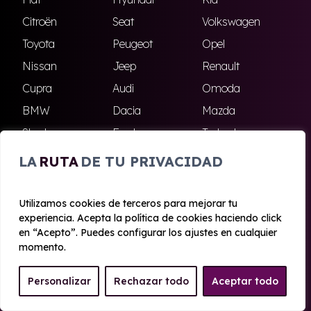
Citroën
Seat
Volkswagen
Toyota
Peugeot
Opel
Nissan
Jeep
Renault
Cupra
Audi
Omoda
BMW
Dacia
Mazda
Skoda
Ford
Todas las marcas
LA
RUTA
DE TU PRIVACIDAD
ENCUÉNTRANOS
Utilizamos cookies de terceros para mejorar tu
experiencia. Acepta la política de cookies haciendo click
Antequera
Fuengirola
en “Acepto”. Puedes configurar los ajustes en cualquier
Marbella
Nerja
momento.
Personalizar
Rechazar todo
Aceptar todo
© 2020 - 2026 Malagueta Renting