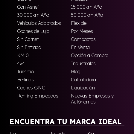
Con Asnef
15.000km Año
30.000km Año
50.000km Año
Vehículos Adaptados
Flexible
Coches de Lujo
Por Meses
Sin Carnet
Compactos
Sin Entrada
En Venta
KM 0
Opción a Compra
4×4
Industriales
Turismo
Blog
Berlinas
Calculadora
Coches GNC
Liquidación
Renting Empleados
Nuevas Empresas y
Autónomos
ENCUENTRA TU MARCA IDEAL
Fiat
Hyundai
Kia