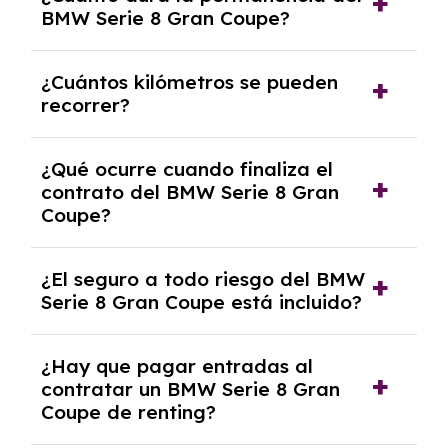
opciones y equipamiento adicional, siempre y
BMW Serie 8 Gran Coupe?
cuando lo pactes con la empresa de renting.
Puedes elegir la duración del contrato de
¿Cuántos kilómetros se pueden
renting, que normalmente varía entre 2 y 5
recorrer?
años.
El número de kilómetros está limitado por el
¿Qué ocurre cuando finaliza el
contrato y puede variar entre 10,000 y
contrato del BMW Serie 8 Gran
30,000 km anuales. Si excedes ese límite,
Coupe?
puede haber un cargo adicional.
Al finalizar el contrato, puedes devolver el
¿El seguro a todo riesgo del BMW
coche, renovarlo por uno nuevo o, en algunos
Serie 8 Gran Coupe está incluido?
casos, comprarlo a un precio previamente
acordado.
Con el renting podrás disfrutar de un BMW
¿Hay que pagar entradas al
Serie 8 Gran Coupe con el seguro a todo
contratar un BMW Serie 8 Gran
riesgo sin franquicia incluido dentro de las
Coupe de renting?
cuotas mensuales.