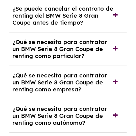
No, con el renting tienes la ventaja de que no
¿Se puede cancelar el contrato de
tendrás que pagar ningún tipo de entrada
renting del BMW Serie 8 Gran
salvo en casos que lo exija el proveedor
Coupe antes de tiempo?
debido al resultado del estudio de viabilidad
económica.
Generalmente, puedes rescindir el contrato,
¿Qué se necesita para contratar
pero puede haber penalizaciones por
un BMW Serie 8 Gran Coupe de
cancelación anticipada. Es importante revisar
renting como particular?
las condiciones del contrato y hablar con un
experto que te asesore.
Se requiere DNI/NIE, justificante de ingresos
¿Qué se necesita para contratar
y, en algunos casos, una consulta de solvencia
un BMW Serie 8 Gran Coupe de
crediticia y un pago inicial.
renting como empresa?
Necesitarás el CIF de la empresa,
¿Qué se necesita para contratar
documentación financiera y, en algunos
un BMW Serie 8 Gran Coupe de
casos, un informe de solvencia de la empresa
renting como autónomo?
y un pago inicial.