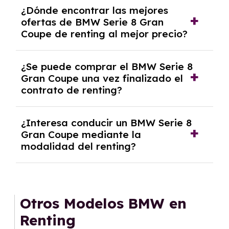
Se necesita DNI/NIE, alta en el régimen de
¿Dónde encontrar las mejores
autónomos, justificante de ingresos y, en
ofertas de BMW Serie 8 Gran
algunos casos, un informe fiscal y un pago
Coupe de renting al mejor precio?
inicial.
En nuestra página web podrás encontrar las
¿Se puede comprar el BMW Serie 8
mejores ofertas de vehículos de renting con
Gran Coupe una vez finalizado el
todos los gastos incluidos y sin pagar
contrato de renting?
entradas.
Sí, en algunos casos, al final del contrato de
¿Interesa conducir un BMW Serie 8
renting se puede adquirir el coche. En este
Gran Coupe mediante la
caso tendrán que analizar los años, la
modalidad del renting?
cantidad de kilómetros recorridos y el coste
del mercado actual.
El renting puede ser ventajoso si prefieres una
cuota fija mensual, sin preocuparte de
mantenimiento, seguro o depreciación, y si te
Otros Modelos BMW en
gusta cambiar de coche cada pocos años.
Renting