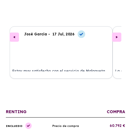
José García -
17 Jul, 2026
A
.
Estoy muy satisfecho con el servicio de Malagueta
La atenc
a
Renting. El coche llegó en perfectas condiciones y el
ha permi
proceso fue muy sencillo. ¡Recomendado!
mantenim
ellos.
RENTING
COMPRA
60.792 €
INCLUIDO
Precio de compra