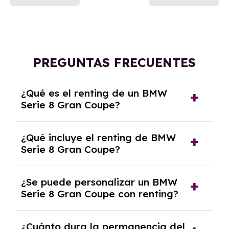
PREGUNTAS FRECUENTES
¿Qué es el renting de un BMW
Serie 8 Gran Coupe?
El renting de un BMW Serie 8 Gran Coupe es
¿Qué incluye el renting de BMW
un contrato de alquiler a largo plazo en el que
Serie 8 Gran Coupe?
pagas una cuota mensual fija por el uso del
coche durante un periodo determinado,
El renting incluye el uso y disfrute del coche,
generalmente entre 2 y 5 años.
¿Se puede personalizar un BMW
seguro a todo riesgo, mantenimiento,
Serie 8 Gran Coupe con renting?
reparaciones, impuestos, asistencia en
carretera y gestión de la documentación.
Sí, puedes personalizar el coche con ciertas
¿Cuánto dura la permanencia del