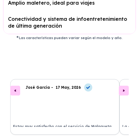
Amplio maletero, ideal para viajes
Conectividad y sistema de infoentretenimiento
de última generación
Las características pueden variar según el modelo y año.
José García -
17 May, 2026
A
.
Estoy muy satisfecho con el servicio de Malagueta
La atenc
a
Renting. El coche llegó en perfectas condiciones y el
ha permi