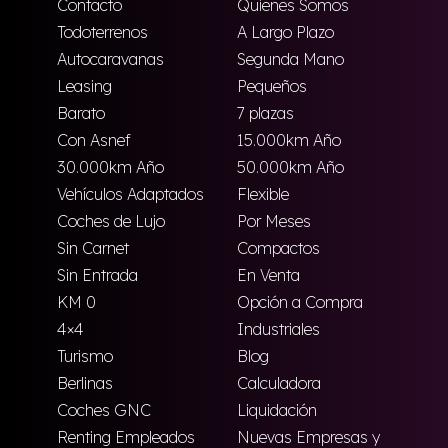
Contacto
Quienes Somos
Todoterrenos
A Largo Plazo
Autocaravanas
Segunda Mano
Leasing
Pequeños
Barato
7 plazas
Con Asnef
15.000km Año
30.000km Año
50.000km Año
Vehículos Adaptados
Flexible
Coches de Lujo
Por Meses
Sin Carnet
Compactos
Sin Entrada
En Venta
KM 0
Opción a Compra
4×4
Industriales
Turismo
Blog
Berlinas
Calculadora
Coches GNC
Liquidación
Renting Empleados
Nuevas Empresas y