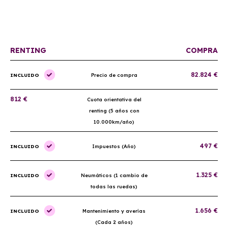
proceso fue muy sencillo. ¡Recomendado!
mantenim
ellos.
RENTING
COMPRA
82.824 €
INCLUIDO
Precio de compra
812 €
Cuota orientativa del
renting (5 años con
10.000km/año)
497 €
INCLUIDO
Impuestos (Año)
1.325 €
INCLUIDO
Neumáticos (1 cambio de
todas las ruedas)
1.656 €
INCLUIDO
Mantenimiento y averías
(Cada 2 años)