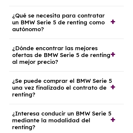
Necesitarás el CIF de la empresa,
¿Qué se necesita para contratar
documentación financiera y, en algunos
un BMW Serie 5 de renting como
casos, un informe de solvencia de la empresa
autónomo?
y un pago inicial.
Se necesita DNI/NIE, alta en el régimen de
¿Dónde encontrar las mejores
autónomos, justificante de ingresos y, en
ofertas de BMW Serie 5 de renting
algunos casos, un informe fiscal y un pago
al mejor precio?
inicial.
En nuestra página web podrás encontrar las
¿Se puede comprar el BMW Serie 5
mejores ofertas de vehículos de renting con
una vez finalizado el contrato de
todos los gastos incluidos y sin pagar
renting?
entradas.
Sí, en algunos casos, al final del contrato de
¿Interesa conducir un BMW Serie 5
renting se puede adquirir el coche. En este
mediante la modalidad del
caso tendrán que analizar los años, la
renting?
cantidad de kilómetros recorridos y el coste