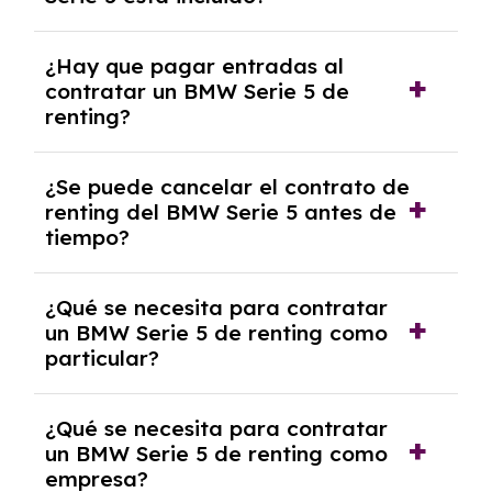
casos, comprarlo a un precio previamente
acordado.
Con el renting podrás disfrutar de un BMW
¿Hay que pagar entradas al
Serie 5 con el seguro a todo riesgo sin
contratar un BMW Serie 5 de
franquicia incluido dentro de las cuotas
renting?
mensuales.
No, con el renting tienes la ventaja de que no
¿Se puede cancelar el contrato de
tendrás que pagar ningún tipo de entrada
renting del BMW Serie 5 antes de
salvo en casos que lo exija el proveedor
tiempo?
debido al resultado del estudio de viabilidad
económica.
Generalmente, puedes rescindir el contrato,
¿Qué se necesita para contratar
pero puede haber penalizaciones por
un BMW Serie 5 de renting como
cancelación anticipada. Es importante revisar
particular?
las condiciones del contrato y hablar con un
experto que te asesore.
Se requiere DNI/NIE, justificante de ingresos
¿Qué se necesita para contratar
y, en algunos casos, una consulta de solvencia
un BMW Serie 5 de renting como
crediticia y un pago inicial.
empresa?