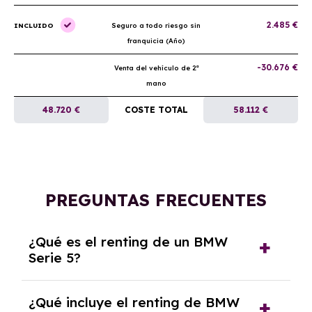
2.485 €
INCLUIDO
Seguro a todo riesgo sin
franquicia (Año)
-30.676 €
Venta del vehículo de 2ª
mano
48.720 €
COSTE TOTAL
58.112 €
PREGUNTAS FRECUENTES
¿Qué es el renting de un BMW
Serie 5?
El renting de un BMW Serie 5 es un contrato
¿Qué incluye el renting de BMW
de alquiler a largo plazo en el que pagas una