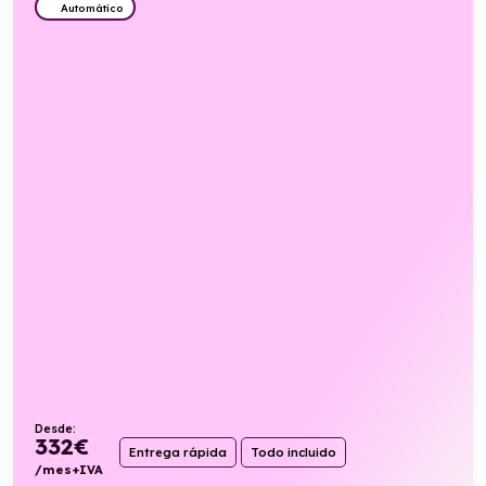
Automático
Desde:
332
€
Entrega rápida
Todo incluido
/mes+IVA