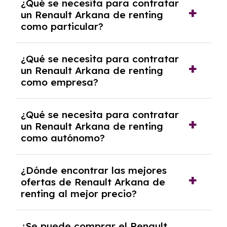
¿Qué se necesita para contratar
pero puede haber penalizaciones por
un Renault Arkana de renting
cancelación anticipada. Es importante revisar
como particular?
las condiciones del contrato y hablar con un
experto que te asesore.
Se requiere DNI/NIE, justificante de ingresos
¿Qué se necesita para contratar
y, en algunos casos, una consulta de solvencia
un Renault Arkana de renting
crediticia y un pago inicial.
como empresa?
Necesitarás el CIF de la empresa,
¿Qué se necesita para contratar
documentación financiera y, en algunos
un Renault Arkana de renting
casos, un informe de solvencia de la empresa
como autónomo?
y un pago inicial.
Se necesita DNI/NIE, alta en el régimen de
¿Dónde encontrar las mejores
autónomos, justificante de ingresos y, en
ofertas de Renault Arkana de
algunos casos, un informe fiscal y un pago
renting al mejor precio?
inicial.
En nuestra página web podrás encontrar las
¿Se puede comprar el Renault