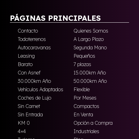
PÁGINAS PRINCIPALES
Contacto
Quienes Somos
Todoterrenos
A Largo Plazo
Autocaravanas
Segunda Mano
Leasing
Pequeños
Barato
7 plazas
Con Asnef
15.000km Año
30.000km Año
50.000km Año
Vehículos Adaptados
Flexible
Coches de Lujo
Por Meses
Sin Carnet
Compactos
Sin Entrada
En Venta
KM 0
Opción a Compra
4×4
Industriales