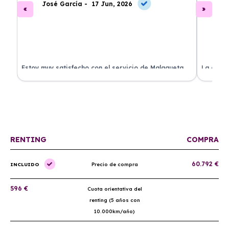
José García -
17 Jun, 2026
A
.
Estoy muy satisfecho con el servicio de Malagueta
La atenc
a
Renting. El coche llegó en perfectas condiciones y el
ha permi
proceso fue muy sencillo. ¡Recomendado!
mantenim
ellos.
RENTING
COMPRA
60.792 €
INCLUIDO
Precio de compra
596 €
Cuota orientativa del
renting (5 años con
10.000km/año)