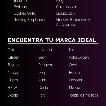
Turismo
Blog
Berlinas
Calculadora
Coches GNC
Liquidación
Renting Empleados
Nuevas Empresas y
Autónomos
ENCUENTRA TU MARCA IDEAL
Fiat
Hyundai
Kia
Citroën
Seat
Volkswagen
Toyota
Peugeot
Opel
Nissan
Jeep
Renault
Cupra
Audi
Omoda
BMW
Dacia
Mazda
Skoda
Ford
Todas las marcas