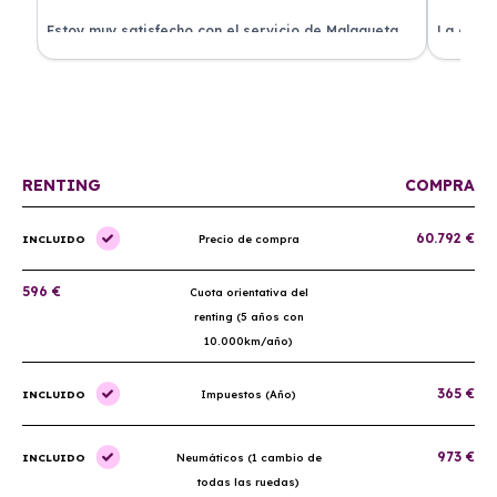
.
Estoy muy satisfecho con el servicio de Malagueta
La atenc
a
Renting. El coche llegó en perfectas condiciones y el
ha permi
proceso fue muy sencillo. ¡Recomendado!
mantenim
ellos.
RENTING
COMPRA
60.792 €
INCLUIDO
Precio de compra
596 €
Cuota orientativa del
renting (5 años con
10.000km/año)
365 €
INCLUIDO
Impuestos (Año)
973 €
INCLUIDO
Neumáticos (1 cambio de
todas las ruedas)