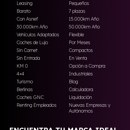
Leasing
Pequeños
Barato
7 plazas
Con Asnef
15.000km Año
30.000km Año
50.000km Año
Vehículos Adaptados
Flexible
Coches de Lujo
Por Meses
Sin Carnet
Compactos
Sin Entrada
En Venta
KM 0
Opción a Compra
4×4
Industriales
Turismo
Blog
Berlinas
Calculadora
Coches GNC
Liquidación
Renting Empleados
Nuevas Empresas y
Autónomos