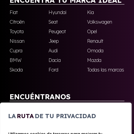
ENCUENTRA TU MARCA IDEAL
Fiat
Hyundai
Kia
Citroën
Seat
Volkswagen
Toyota
Peugeot
Opel
Nissan
Jeep
Renault
Cupra
Audi
Omoda
BMW
Dacia
Mazda
Skoda
Ford
Todas las marcas
ENCUÉNTRANOS
Antequera
Fuengirola
LA
RUTA
DE TU PRIVACIDAD
Marbella
Nerja