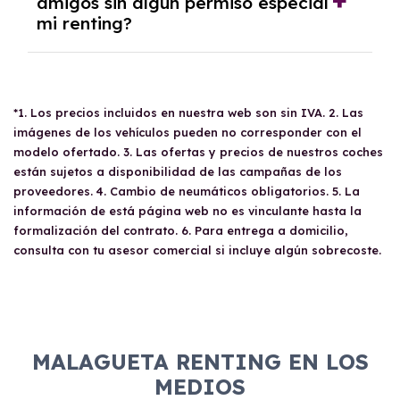
empresa, el
amigos sin algún permiso especial
DNI
del apoderado, el
balance de
mi renting?
pérdidas y ganancias
, el
último impuesto de
sociedades
, el
resumen del IVA del año
anterior
, los
trimestres del IVA del año en
Sí, tus
familiares y amigos
pueden conducir
curso
y un
recibo bancario
donde conste el
tu coche de
renting
siempre y cuando posean
IBAN
y el titular, entre otros documentos
*1. Los precios incluidos en nuestra web son sin IVA. 2. Las
un
carné de conducir válido
. No hay
necesarios para la contratación.
imágenes de los vehículos pueden no corresponder con el
restricción en cuanto a quién puede utilizar el
modelo ofertado. 3. Las ofertas y precios de nuestros coches
vehículo, aunque es recomendable revisar las
están sujetos a disponibilidad de las campañas de los
condiciones del contrato antes de
proveedores. 4. Cambio de neumáticos obligatorios. 5. La
compartirlo.
información de está página web no es vinculante hasta la
formalización del contrato. 6. Para entrega a domicilio,
consulta con tu asesor comercial si incluye algún sobrecoste.
MALAGUETA RENTING EN LOS
MEDIOS