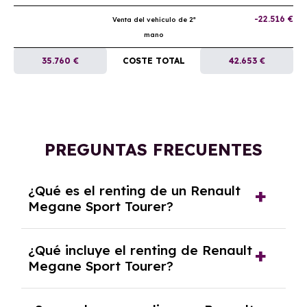
-22.516 €
Venta del vehículo de 2ª
mano
35.760 €
COSTE TOTAL
42.653 €
PREGUNTAS FRECUENTES
¿Qué es el renting de un Renault
Megane Sport Tourer?
El renting de un Renault Megane Sport Tourer
¿Qué incluye el renting de Renault
es un contrato de alquiler a largo plazo en el
Megane Sport Tourer?
que pagas una cuota mensual fija por el uso
del coche durante un periodo determinado,
El renting incluye el uso y disfrute del coche,
generalmente entre 2 y 5 años.