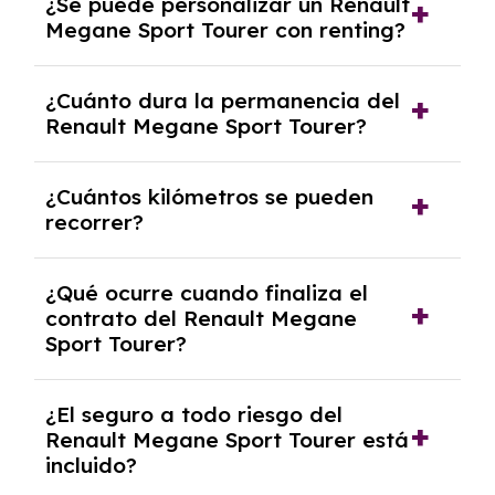
¿Se puede personalizar un Renault
seguro a todo riesgo, mantenimiento,
Megane Sport Tourer con renting?
reparaciones, impuestos, asistencia en
carretera y gestión de la documentación.
Sí, puedes personalizar el coche con ciertas
¿Cuánto dura la permanencia del
opciones y equipamiento adicional, siempre y
Renault Megane Sport Tourer?
cuando lo pactes con la empresa de renting.
Puedes elegir la duración del contrato de
¿Cuántos kilómetros se pueden
renting, que normalmente varía entre 2 y 5
recorrer?
años.
El número de kilómetros está limitado por el
¿Qué ocurre cuando finaliza el
contrato y puede variar entre 10,000 y
contrato del Renault Megane
30,000 km anuales. Si excedes ese límite,
Sport Tourer?
puede haber un cargo adicional.
Al finalizar el contrato, puedes devolver el
¿El seguro a todo riesgo del
coche, renovarlo por uno nuevo o, en algunos
Renault Megane Sport Tourer está
casos, comprarlo a un precio previamente
incluido?
acordado.