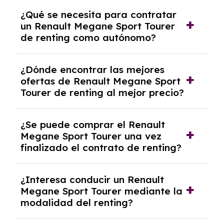
Necesitarás el CIF de la empresa,
¿Qué se necesita para contratar
documentación financiera y, en algunos
un Renault Megane Sport Tourer
casos, un informe de solvencia de la empresa
de renting como autónomo?
y un pago inicial.
Se necesita DNI/NIE, alta en el régimen de
¿Dónde encontrar las mejores
autónomos, justificante de ingresos y, en
ofertas de Renault Megane Sport
algunos casos, un informe fiscal y un pago
Tourer de renting al mejor precio?
inicial.
En nuestra página web podrás encontrar las
¿Se puede comprar el Renault
mejores ofertas de vehículos de renting con
Megane Sport Tourer una vez
todos los gastos incluidos y sin pagar
finalizado el contrato de renting?
entradas.
Sí, en algunos casos, al final del contrato de
¿Interesa conducir un Renault
renting se puede adquirir el coche. En este
Megane Sport Tourer mediante la
caso tendrán que analizar los años, la
modalidad del renting?
cantidad de kilómetros recorridos y el coste
del mercado actual.