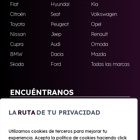
Fiat
Hyundai
Kia
Citroën
Seat
Volkswagen
Toyota
Peugeot
Opel
Nissan
Jeep
Renault
Cupra
Audi
Omoda
BMW
Dacia
Mazda
Skoda
Ford
Todas las marcas
ENCUÉNTRANOS
Antequera
Fuengirola
LA
RUTA
DE TU PRIVACIDAD
Marbella
Nerja
Utilizamos cookies de terceros para mejorar tu
experiencia. Acepta la política de cookies haciendo click