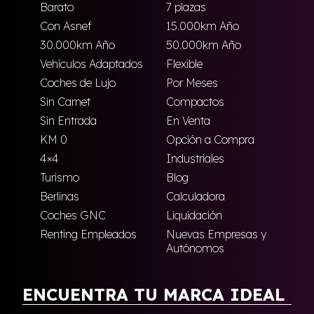
Barato
7 plazas
Con Asnef
15.000km Año
30.000km Año
50.000km Año
Vehículos Adaptados
Flexible
Coches de Lujo
Por Meses
Sin Carnet
Compactos
Sin Entrada
En Venta
KM 0
Opción a Compra
4×4
Industriales
Turismo
Blog
Berlinas
Calculadora
Coches GNC
Liquidación
Renting Empleados
Nuevas Empresas y
Autónomos
ENCUENTRA TU MARCA IDEAL