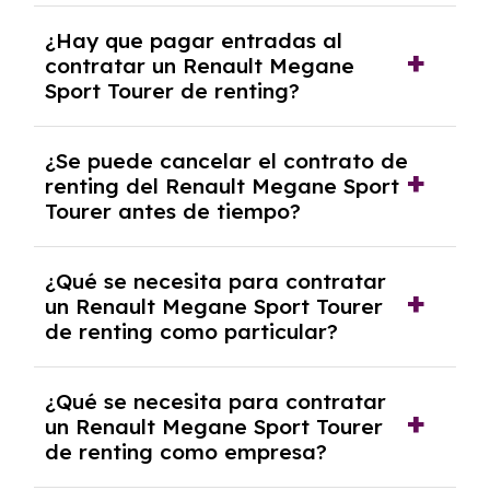
Con el renting podrás disfrutar de un Renault
¿Hay que pagar entradas al
Megane Sport Tourer con el seguro a todo
contratar un Renault Megane
riesgo sin franquicia incluido dentro de las
Sport Tourer de renting?
cuotas mensuales.
No, con el renting tienes la ventaja de que no
¿Se puede cancelar el contrato de
tendrás que pagar ningún tipo de entrada
renting del Renault Megane Sport
salvo en casos que lo exija el proveedor
Tourer antes de tiempo?
debido al resultado del estudio de viabilidad
económica.
Generalmente, puedes rescindir el contrato,
¿Qué se necesita para contratar
pero puede haber penalizaciones por
un Renault Megane Sport Tourer
cancelación anticipada. Es importante revisar
de renting como particular?
las condiciones del contrato y hablar con un
experto que te asesore.
Se requiere DNI/NIE, justificante de ingresos
¿Qué se necesita para contratar
y, en algunos casos, una consulta de solvencia
un Renault Megane Sport Tourer
crediticia y un pago inicial.
de renting como empresa?