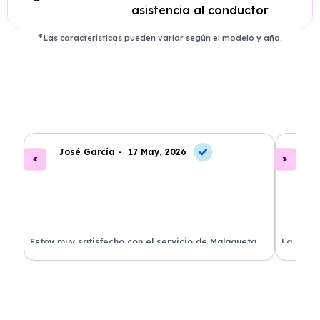
asistencia al conductor
Las características pueden variar según el modelo y año.
José García -
17 May, 2026
A
.
Estoy muy satisfecho con el servicio de Malagueta
La atenc
a
Renting. El coche llegó en perfectas condiciones y el
ha permi
proceso fue muy sencillo. ¡Recomendado!
mantenim
ellos.