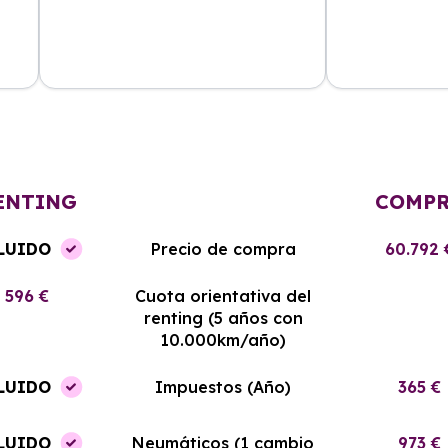
cio
La atención al cliente fue excelente
Malagueta Rent
y el renting me ha permitido ahorrar
mejor precio en
el
mucho en gastos de mantenimiento.
es nuevo y he 
Sin duda, volveré a contratar con
experiencia in
ellos.
ahora.
ENTING
COMP
LUIDO
Precio de compra
60.792 
596 €
Cuota orientativa del
renting (5 años con
10.000km/año)
LUIDO
Impuestos (Año)
365 €
LUIDO
Neumáticos (1 cambio
973 €