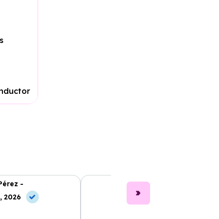
s
onductor
Pérez -
Laura Ruiz -
, 2026
10 Jun, 2026