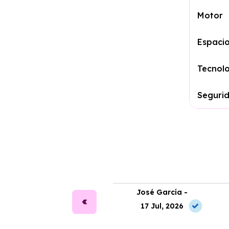
Motor
Espacio
Tecnol
Seguri
ra Alonso -
José García -
2 May, 2026
17 Jul, 2026