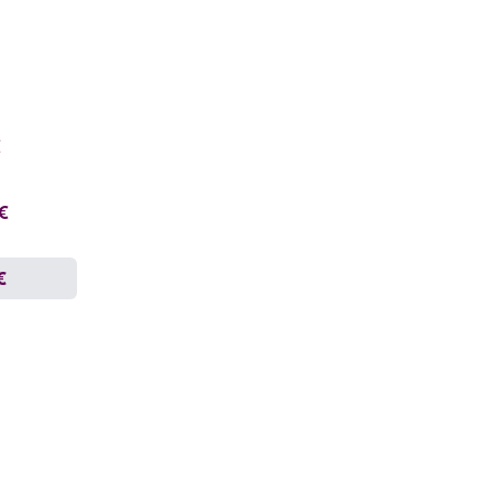
€
 €
€