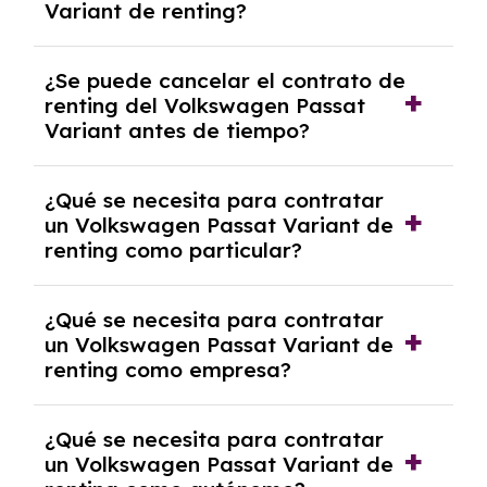
Variant de renting?
las cuotas mensuales.
No, con el renting tienes la ventaja de que no
¿Se puede cancelar el contrato de
tendrás que pagar ningún tipo de entrada
renting del Volkswagen Passat
salvo en casos que lo exija el proveedor
Variant antes de tiempo?
debido al resultado del estudio de viabilidad
económica.
Generalmente, puedes rescindir el contrato,
¿Qué se necesita para contratar
pero puede haber penalizaciones por
un Volkswagen Passat Variant de
cancelación anticipada. Es importante revisar
renting como particular?
las condiciones del contrato y hablar con un
experto que te asesore.
Se requiere DNI/NIE, justificante de ingresos
¿Qué se necesita para contratar
y, en algunos casos, una consulta de solvencia
un Volkswagen Passat Variant de
crediticia y un pago inicial.
renting como empresa?
Necesitarás el CIF de la empresa,
¿Qué se necesita para contratar
documentación financiera y, en algunos
un Volkswagen Passat Variant de
casos, un informe de solvencia de la empresa