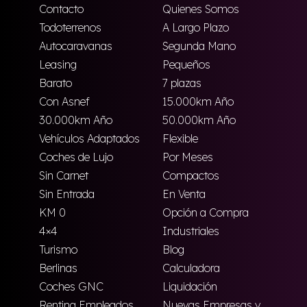
Contacto
Quienes Somos
Todoterrenos
A Largo Plazo
Autocaravanas
Segunda Mano
Leasing
Pequeños
Barato
7 plazas
Con Asnef
15.000km Año
30.000km Año
50.000km Año
Vehículos Adaptados
Flexible
Coches de Lujo
Por Meses
Sin Carnet
Compactos
Sin Entrada
En Venta
KM 0
Opción a Compra
4×4
Industriales
Turismo
Blog
Berlinas
Calculadora
Coches GNC
Liquidación
Renting Empleados
Nuevas Empresas y