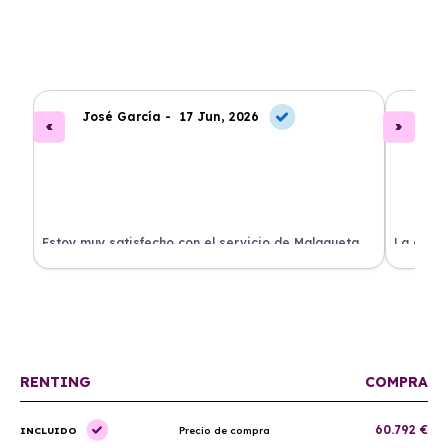
José García -
17 Jun, 2026
A
.
Estoy muy satisfecho con el servicio de Malagueta
La atenc
a
Renting. El coche llegó en perfectas condiciones y el
ha permi
proceso fue muy sencillo. ¡Recomendado!
mantenim
ellos.
RENTING
COMPRA
60.792 €
INCLUIDO
Precio de compra