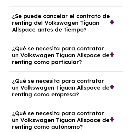
No, con el renting tienes la ventaja de que no
¿Se puede cancelar el contrato de
tendrás que pagar ningún tipo de entrada
renting del Volkswagen Tiguan
salvo en casos que lo exija el proveedor
Allspace antes de tiempo?
debido al resultado del estudio de viabilidad
económica.
Generalmente, puedes rescindir el contrato,
¿Qué se necesita para contratar
pero puede haber penalizaciones por
un Volkswagen Tiguan Allspace de
cancelación anticipada. Es importante revisar
renting como particular?
las condiciones del contrato y hablar con un
experto que te asesore.
Se requiere DNI/NIE, justificante de ingresos
¿Qué se necesita para contratar
y, en algunos casos, una consulta de solvencia
un Volkswagen Tiguan Allspace de
crediticia y un pago inicial.
renting como empresa?
Necesitarás el CIF de la empresa,
¿Qué se necesita para contratar
documentación financiera y, en algunos
un Volkswagen Tiguan Allspace de
casos, un informe de solvencia de la empresa
renting como autónomo?
y un pago inicial.