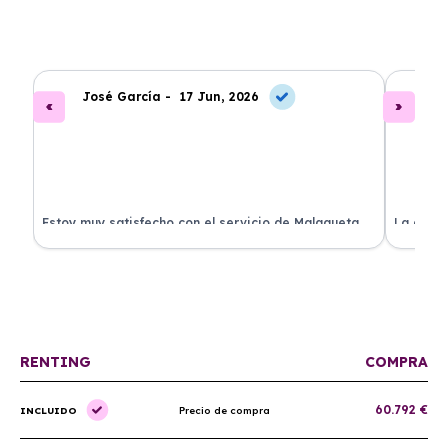
José García -
17 Jun, 2026
A
.
Estoy muy satisfecho con el servicio de Malagueta
La atenc
a
Renting. El coche llegó en perfectas condiciones y el
ha permi
proceso fue muy sencillo. ¡Recomendado!
mantenim
ellos.
RENTING
COMPRA
60.792 €
INCLUIDO
Precio de compra