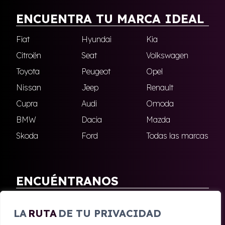
ENCUENTRA TU MARCA IDEAL
Fiat
Hyundai
Kia
Citroën
Seat
Volkswagen
Toyota
Peugeot
Opel
Nissan
Jeep
Renault
Cupra
Audi
Omoda
BMW
Dacia
Mazda
Skoda
Ford
Todas las marcas
ENCUÉNTRANOS
Antequera
Fuengirola
LA
RUTA
DE TU PRIVACIDAD
Marbella
Nerja