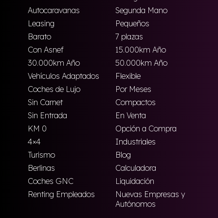
Autocaravanas
Segunda Mano
Leasing
Pequeños
Barato
7 plazas
Con Asnef
15.000km Año
30.000km Año
50.000km Año
Vehículos Adaptados
Flexible
Coches de Lujo
Por Meses
Sin Carnet
Compactos
Sin Entrada
En Venta
KM 0
Opción a Compra
4×4
Industriales
Turismo
Blog
Berlinas
Calculadora
Coches GNC
Liquidación
Renting Empleados
Nuevas Empresas y
Autónomos